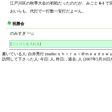
江戸川区の秋季大会の初戦だったのだが、みごと
6-1
で
おいらも、代打で一打数一安打だよーん。
祝勝会
○
のみすぎ ^^;;;
[
ツッコミを入れる
]
書いている人: 白井秀行 (mailto:ｓｈｉｒａｉ＠ｍｅａｄｏｗ
訪問して下さった人: 今日: 人, 昨日: , 過去: 人 (2007年5月10日