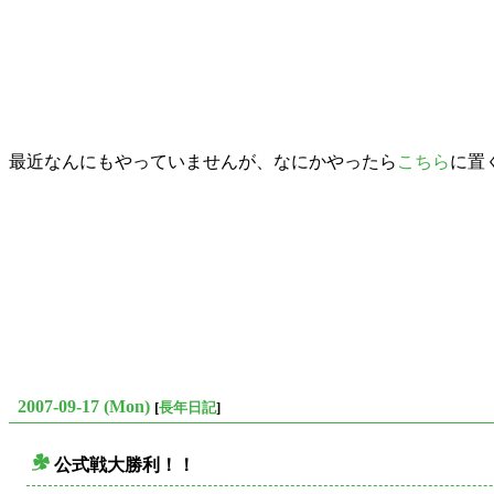
最近なんにもやっていませんが、なにかやったら
こちら
に置
2007-09-17 (Mon)
[
長年日記
]
公式戦大勝利！！
○