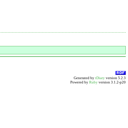
Generated by
tDiary
version 5.2.3
Powered by
Ruby
version 3.1.2-p20