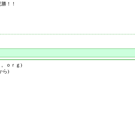
完勝！！
ｙ。ｏｒｇ)
から)