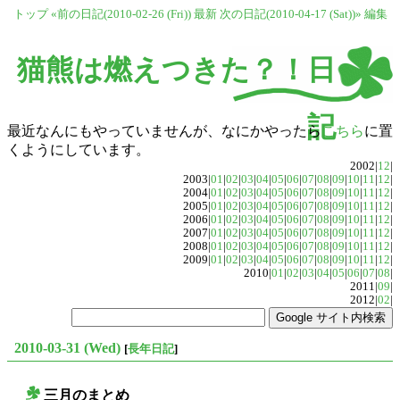
トップ
«前の日記(2010-02-26 (Fri))
最新
次の日記(2010-04-17 (Sat))»
編集
猫熊は燃えつきた？！日
記
最近なんにもやっていませんが、なにかやったら
こちら
に置
くようにしています。
2002|
12
|
2003|
01
|
02
|
03
|
04
|
05
|
06
|
07
|
08
|
09
|
10
|
11
|
12
|
2004|
01
|
02
|
03
|
04
|
05
|
06
|
07
|
08
|
09
|
10
|
11
|
12
|
2005|
01
|
02
|
03
|
04
|
05
|
06
|
07
|
08
|
09
|
10
|
11
|
12
|
2006|
01
|
02
|
03
|
04
|
05
|
06
|
07
|
08
|
09
|
10
|
11
|
12
|
2007|
01
|
02
|
03
|
04
|
05
|
06
|
07
|
08
|
09
|
10
|
11
|
12
|
2008|
01
|
02
|
03
|
04
|
05
|
06
|
07
|
08
|
09
|
10
|
11
|
12
|
2009|
01
|
02
|
03
|
04
|
05
|
06
|
07
|
08
|
09
|
10
|
11
|
12
|
2010|
01
|
02
|
03
|
04
|
05
|
06
|
07
|
08
|
2011|
09
|
2012|
02
|
2010-03-31 (Wed)
[
長年日記
]
三月のまとめ
○