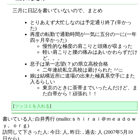
三月に日記を書いていないので、まとめ
とりあえず大忙しなのは予定通り終了(辛かっ
た)
再度の転勤で通勤時間が一気に五分の一に(一年
四ヶ月辛かった)
慢性的な極度の肩こりと頭痛が収まった
軽い肩こりと腰の痛みはあいかわらずだけ
ど。。。
息子は第一志望(？)の県立高校合格
二年連続私立高校は避けられた ^^;;;
娘は結構近所に道場の出来た極真系空手にまた
入るらしい
東京のときに茶帯までいったんだけど、ま
た白帯から！頑張れ！！
[
ツッコミを入れる
]
書いている人: 白井秀行 (mailto:ｓｈｉｒａｉ＠ｍｅａｄｏｗ
ｙ。ｏｒｇ)
訪問して下さった人: 今日: 人, 昨日: , 過去: 人 (2007年5月10
日から)