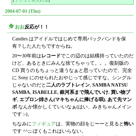
2004-07-01 (Thu)
おお
反応が！！
○
Candies はアイドルではじめて専用バックバンドを保
有？した人たちですからね。
20〜30年前は
レコード
でこの辺のは結構持っていたのだ
けど、あるときにみんな捨てちゃって。。。復刻版の
CD 買うのもちょっと違うなぁと思っていたので、完全
に Sony にのせられたおやじって感じですな。シングル
じゃないのだと
二人のラブトレイン
,
SAMBA NATSU
SAMBA
,
ISABELLE
,
銀河系まで飛んでいけ
,
買い物ブ
ギ
,
エプロン姉さん(マキちゃんに捧げる唄)
,
あて先マン
ボ
なんか懐かしくていいなぁ(はい、みきちゃんメイン
です :-)。
ちなみに
フィギュア
は、実物の顔をじーーと見ると
怖い
です ^^;;; ぼくもこれはいらない。