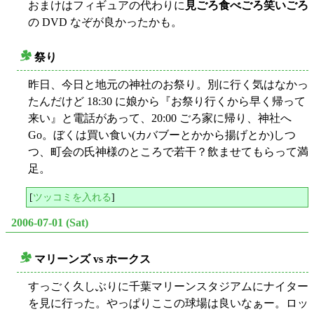
おまけはフィギュアの代わりに
見ごろ食べごろ笑いごろ
の DVD なぞが良かったかも。
祭り
○
昨日、今日と地元の神社のお祭り。別に行く気はなかっ
たんだけど 18:30 に娘から『お祭り行くから早く帰って
来い』と電話があって、20:00 ごろ家に帰り、神社へ
Go。ぼくは買い食い(カバブーとかから揚げとか)しつ
つ、町会の氏神様のところで若干？飲ませてもらって満
足。
[
ツッコミを入れる
]
2006-07-01 (Sat)
マリーンズ vs ホークス
○
すっごく久しぶりに千葉マリーンスタジアムにナイター
を見に行った。やっぱりここの球場は良いなぁー。ロッ