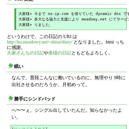
○
大家様> 今まで no-ip.com を借りていた dynamic dns 
大家様> 多大なる協力と支援により meadowy.net にてサー
というわけで、この日記の URI は
http://ko.meadowy.net/~shirai/diary/
となりました。himi っち
に感謝。
大家さんちの日記
や
奥様の日記
ともどもよろしく。
眠い
○
なんで、普段こんなに働いているのに、無理やり 9時に
出社させるのだろうか、月初めって。
勝手にシンドバッド
○
へ〜〜ぇ、シングル出していたんだ。知らなかったよ
い。
[
ツッコミを入れる
]