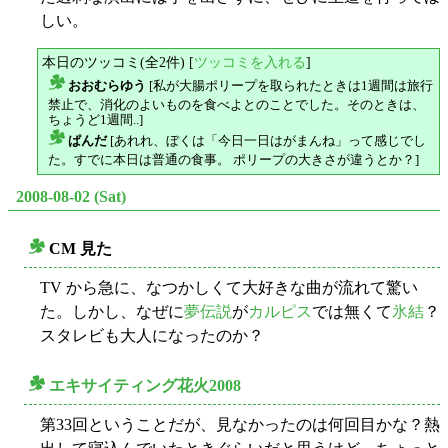
しい。
本日のツッコミ(全2件) [
ツッコミを入れる
]
おおむらゆう
[私が大腸ポリープを取られたときは1週間は旅行
△
禁止で、消化のよいものを食べよとのことでした。そのときは、
ちょうど1週間..]
ぱんだ
[あれれ、ぼくは「今日一日はがまんね」って感じでし
△
た。すでに本日は普通の食事。 ポリープの大きさが違うとか？]
2008-08-02 (Sat)
CM 見た
○
TV から急に、なつかしくて大好きな曲が流れて驚い
た。しかし、なぜに
夢伝説
が
カルピス
では無くて
氷結
？
スタレビも大人になったのか？
エキサイティング花火2008
○
第33回ということだが、見なかったのは何回目かな？熱