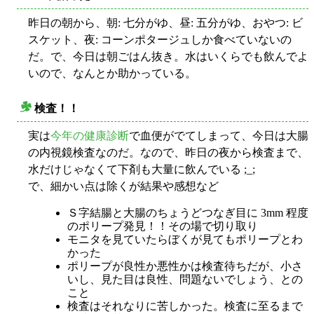
昨日の朝から、朝: 七分がゆ、昼: 五分がゆ、おやつ: ビ
スケット、夜: コーンポタージュしか食べていないの
だ。で、今日は朝ごはん抜き。水はいくらでも飲んでよ
いので、なんとか助かっている。
検査！！
○
実は
今年の健康診断
で血便がでてしまって、今日は大腸
の内視鏡検査なのだ。なので、昨日の夜から検査まで、
水だけじゃなくて下剤も大量に飲んでいる ;_;
で、細かい点は除くが結果や感想など
Ｓ字結腸と大腸のちょうどつなぎ目に 3mm 程度
のポリープ発見！！その場で切り取り
モニタを見ていたらぼくが見てもポリープとわ
かった
ポリープが良性か悪性かは検査待ちだが、小さ
いし、見た目は良性、問題ないでしょう、との
こと
検査はそれなりに苦しかった。検査に至るまで