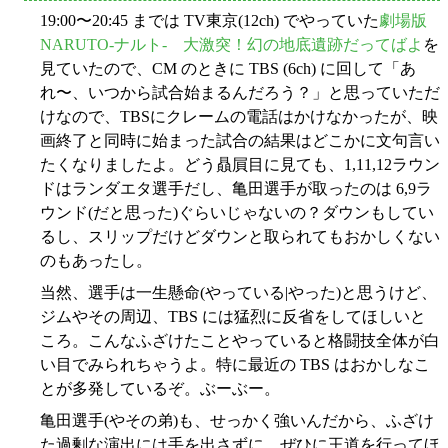
19:00〜20:45 までは TV東京(12ch) でやっていた
劇場版
NARUTO-ナルト- 大激突！幻の地底遺跡だってばよ
を
見ていたので、CM のときに TBS (6ch) に回して「あ
れ〜、いつから試合始まるんだろう？」と思っていただ
けなので、TBSにクレームの電話はかけなかったが、映
画終了と同時に始まった試合の結果はどこかに文句言い
たくなりましたよ。どう贔屓目に見ても、1,11,12ラウン
ドはランダエタ選手だし、亀田選手が取ったのは 6,9ラ
ウンド(だと思った)ぐらいじゃないの？ダウンもしてい
るし、スリップだけどダウンと取られてもおかしくない
のもあったし。
当然、選手は一生懸命(やっている|やった)と思うけど、
ジムやその周辺、TBS には猛烈に反省をしてほしいと
ころ。こんなふざけたことやっていると格闘技全体が白
い目でみられちゃうよ。特に最近の TBS はおかしなこ
とが多発しているぞ。ぶーぶー。
亀田選手(やその弟)も、せっかく強いんだから、ふざけ
た過剰な演出には手を出さずに、ぜひに王道を行ってほ