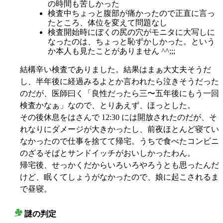
の時間も苦しかった
検査中ちょっと腹部が痛かったので正直に言っ
たところ、体位を変えて問題なし
検査開始時にぼくの尻の穴がモニタに大写しに
なったのは、ちょっと恥ずかしかった。という
か本人も見たことがありません ^^;;;
結構辛い検査でありました。結果はまぁ大丈夫そうだ
し、半年後に経過みるよとか言われたら泣きそうだった
のだが、医師曰く「良性だったら三〜五年後にもう一回
検査かなぁ」なので、とりあえず、ほっとした。
その後休息をはさんで 12:30 には開放されたのだが、そ
れなりにダメージが大きかったし、前夜ほとんど寝てい
なかったので仕事を捨てて帰宅。うちで食べたコンビニ
のざるそばとサンドイッチがおいしかったわん。
帰宅後、せっかくだからいろいろやろうとも思ったんだ
けど、眠くてしょうがなかったので、娘に起こされるま
で昼寝。
謎の判定
○