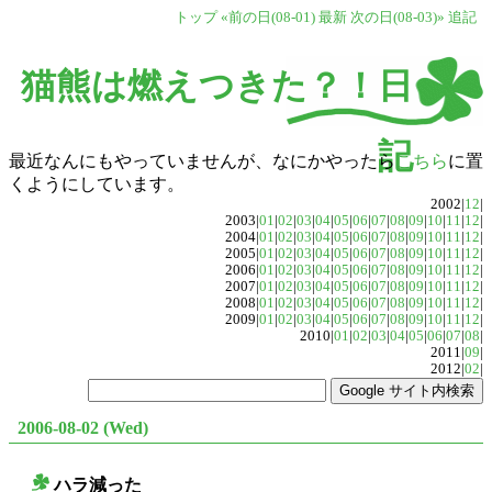
トップ
«前の日(08-01)
最新
次の日(08-03)»
追記
猫熊は燃えつきた？！日
記
最近なんにもやっていませんが、なにかやったら
こちら
に置
くようにしています。
2002|
12
|
2003|
01
|
02
|
03
|
04
|
05
|
06
|
07
|
08
|
09
|
10
|
11
|
12
|
2004|
01
|
02
|
03
|
04
|
05
|
06
|
07
|
08
|
09
|
10
|
11
|
12
|
2005|
01
|
02
|
03
|
04
|
05
|
06
|
07
|
08
|
09
|
10
|
11
|
12
|
2006|
01
|
02
|
03
|
04
|
05
|
06
|
07
|
08
|
09
|
10
|
11
|
12
|
2007|
01
|
02
|
03
|
04
|
05
|
06
|
07
|
08
|
09
|
10
|
11
|
12
|
2008|
01
|
02
|
03
|
04
|
05
|
06
|
07
|
08
|
09
|
10
|
11
|
12
|
2009|
01
|
02
|
03
|
04
|
05
|
06
|
07
|
08
|
09
|
10
|
11
|
12
|
2010|
01
|
02
|
03
|
04
|
05
|
06
|
07
|
08
|
2011|
09
|
2012|
02
|
2006-08-02 (Wed)
ハラ減った
○