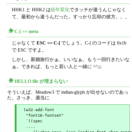
HHK1 と HHK2 は
経年変化
でタッチが違うんじゃなく
て、最初から違うんだった。すっかり忘却の彼方。。。
C-[ == meta
○
じゃなくて
ESC == C-[
でしょう。C-[ のコードは 0x1b
で ESC ですよ。
しかし、新婚旅行かぁ、いいなぁ。もう一回行きたいな
ぁ。できれば、もっと若い人と一緒に ^^;;;
HELLO file が埋まらない
○
そういえば、Meadow3 で indian-glyph が出せないのであっ
た。さっき、適当に
  (w32-add-font

   "font16-fontset"

   `((spec

   ....
