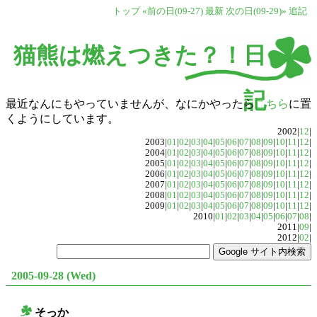
トップ
«前の日(09-27)
最新
次の日(09-29)»
追記
猫熊は燃えつきた？！日
記
最近なんにもやっていませんが、なにかやったら
こちら
に置
くようにしています。
2002|
12
|
2003|
01
|
02
|
03
|
04
|
05
|
06
|
07
|
08
|
09
|
10
|
11
|
12
|
2004|
01
|
02
|
03
|
04
|
05
|
06
|
07
|
08
|
09
|
10
|
11
|
12
|
2005|
01
|
02
|
03
|
04
|
05
|
06
|
07
|
08
|
09
|
10
|
11
|
12
|
2006|
01
|
02
|
03
|
04
|
05
|
06
|
07
|
08
|
09
|
10
|
11
|
12
|
2007|
01
|
02
|
03
|
04
|
05
|
06
|
07
|
08
|
09
|
10
|
11
|
12
|
2008|
01
|
02
|
03
|
04
|
05
|
06
|
07
|
08
|
09
|
10
|
11
|
12
|
2009|
01
|
02
|
03
|
04
|
05
|
06
|
07
|
08
|
09
|
10
|
11
|
12
|
2010|
01
|
02
|
03
|
04
|
05
|
06
|
07
|
08
|
2011|
09
|
2012|
02
|
2005-09-28 (Wed)
そっか
○