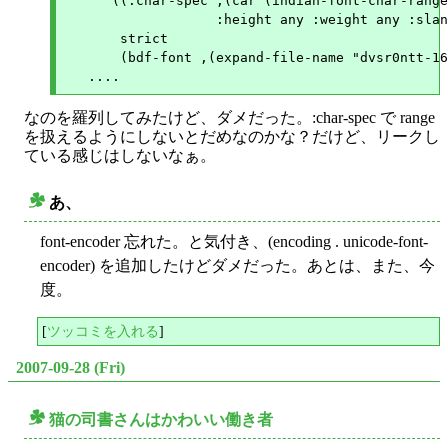
      ((:char-spec ,(car (indian-font-char-range
		   :height any :weight any :slant any)

       strict

       (bdf-font ,(expand-file-name "dvsr0ntt-16
なのを羅列してみたけど、ダメだった。:char-spec で range
を扱えるようにしないとだめなのかな？だけど、リークし
ている感じはしないなぁ。
あ、
○
font-encoder 忘れた。と気付き、(encoding . unicode-font-
encoder) を追加したけどダメだった。あとは、また、今
度。
[
ツッコミを入れる
]
2007-09-28 (Fri)
猫の司書さんはかわいい働き者
○