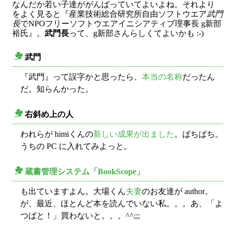
なんだか若い子達ががんばっていてよいよね。それより
をよく見ると『産業技術総合研究所自由ソフトウエア
武門
長
でNPOフリーソフトウエアイニシアティブ理事長 g新部
裕氏』。
武門長
って、g新部さんらしくてよいかも :-)
武門
○
『武門』って誤字かと思ったら、
本当の名称
だったん
だ。知らんかった。
右斜め上の人
○
われらが himiくんの
新しい成果が出ました
。ぱちぱち。
うちの PC に入れてみよっと。
蔵書管理システム「BookScope」
○
も出ていますよん。大場くん
夫
妻
のお友達が author。
が、最近、ほとんど本を読んでいない私。。。あ、「よ
つばと！」買わないと。。。^^;;;