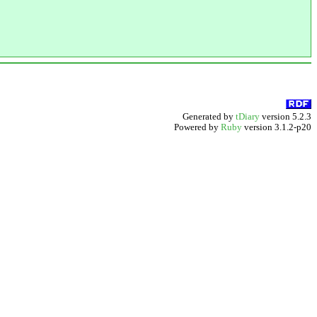
Generated by
tDiary
version 5.2.3
Powered by
Ruby
version 3.1.2-p20