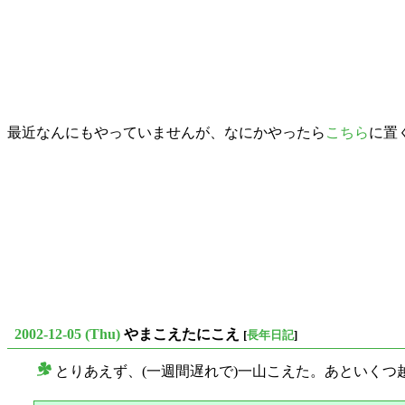
最近なんにもやっていませんが、なにかやったら
こちら
に置
2002-12-05 (Thu)
やまこえたにこえ
[
長年日記
]
とりあえず、(一週間遅れで)一山こえた。あといくつ
○