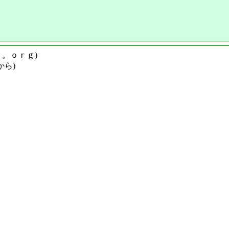
ｙ。ｏｒｇ)
から)