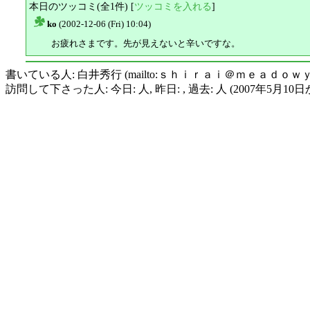
本日のツッコミ(全1件) [
ツッコミを入れる
]
ko
(2002-12-06 (Fri) 10:04)
△
お疲れさまです。先が見えないと辛いですな。
書いている人: 白井秀行 (mailto:ｓｈｉｒａｉ＠ｍｅａｄｏｗ
訪問して下さった人: 今日: 人, 昨日: , 過去: 人 (2007年5月10日