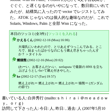
ぐぐぐ、と遅くなるのがいやになって、数日前にいれて
みたが、結構気に入ったので vector でレジストしてみ
た。ATOK じゃないのは個人的な趣味なのだが、これで
Solaris, Windows, Palm と全部 Wnn になった。
本日のツッコミ(全3件) [
ツッコミを入れる
]
かえるくん
(2002-12-16 (Mon) 16:06)
△
大場氏にいわれたので、とりあえずつっこんでみる。とこ
ろで、始まったばかりなのにもう燃え尽きちゃったんす
か？ ＞タイトル
燃猫熊
(2002-12-16 (Mon) 20:02)
△
(わーい、お客さんだ)へい、netlaputa で最新の HNS を立ち
上げようとし<br>て燃え付きやした。
ko
(2002-12-17 (Tue) 19:57)
△
燃え上がれー 燃え上がれー 燃え上がれー 猫熊ー (ガンダム
の節で)
書いている人: 白井秀行 (mailto:ｓｈｉｒａｉ＠ｍｅａｄｏｗ
ｙ。ｏｒｇ)
訪問して下さった人: 今日: 人, 昨日: , 過去: 人 (2007年5月10