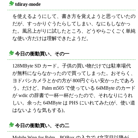
tdiray-mode
○
を使えるようにして、書き方を覚えようと思っていたの
だが、すっかりぐうたらしてしまい、なにもしなかっ
た。風呂上がりに試したところ、どうやらごくごく単純
な使い方だけは理解できたようだ。
今日の衝動買い、その一
○
128MByte SD カード。子供の買い物だけでは駐車場代
が無料にならなかったので買ってしまった。おそらく、
ヨドバシカメラとかの方が 800円ぐらい安かったであろ
う。だけど、Palm m505 で使っている 64MByte のカード
が wdic の辞書で一杯一杯だったので、それなりにうれ
しい。余った 64MByte は PHS にいれてみた(が、使い道
はないような気もする)。
今日の衝動買い、その二
○
Mobile Wnn for Palm。POBox の入力で 4文字目以降が、