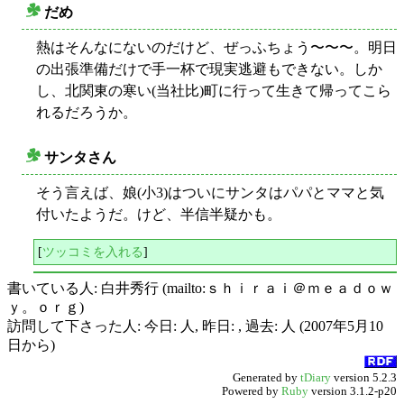
だめ
○
熱はそんなにないのだけど、ぜっふちょう〜〜〜。明日
の出張準備だけで手一杯で現実逃避もできない。しか
し、北関東の寒い(当社比)町に行って生きて帰ってこら
れるだろうか。
サンタさん
○
そう言えば、娘(小3)はついにサンタはパパとママと気
付いたようだ。けど、半信半疑かも。
[
ツッコミを入れる
]
書いている人: 白井秀行 (mailto:ｓｈｉｒａｉ＠ｍｅａｄｏｗ
ｙ。ｏｒｇ)
訪問して下さった人: 今日: 人, 昨日: , 過去: 人 (2007年5月10
日から)
Generated by
tDiary
version 5.2.3
Powered by
Ruby
version 3.1.2-p20