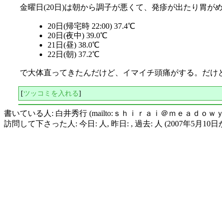
金曜日(20日)は朝から調子が悪くて、発疹が出たり胃
20日(帰宅時 22:00) 37.4℃
20日(夜中) 39.0℃
21日(昼) 38.0℃
22日(朝) 37.2℃
で大体直ってきたんだけど、イマイチ頭痛がする。だけ
[
ツッコミを入れる
]
書いている人: 白井秀行 (mailto:ｓｈｉｒａｉ＠ｍｅａｄｏｗ
訪問して下さった人: 今日: 人, 昨日: , 過去: 人 (2007年5月10日