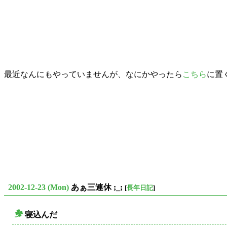
最近なんにもやっていませんが、なにかやったら
こちら
に置
2002-12-23 (Mon)
あぁ三連休 ;_;
[
長年日記
]
寝込んだ
○