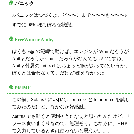
パニック
○
♪パニックはつづくよ、ど〜〜こまで〜〜〜も〜〜〜♪
すでに 98% ぼろぼろな状態。
FreeWnn or Anthy
○
ぼくも egg の範疇で動けば、エンジンが Wnn だろうが
Anthy だろうが Canna だろうがなんでもいいですね。
Anthy 付属の anthy.el はちょっと癖があって(というか、
ぼくとは合わなくて、だけど)使えなかった。
PRIME
○
この前、Solaris7 にいれて、prime.el と leim-prime を試し
てみたのだけど、なかなか好感触。
Zaurus でも動くと便利そうだなぁと思ったんだけど、リ
ソース食いまくりなので、無理そう。ちなみに、HHK
で入力しているときは使わないと思うが。。。