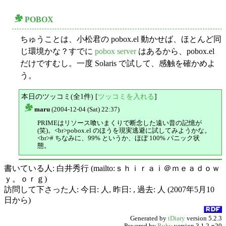
POBOX
○
ちゅうことは、小松君の pobox.el 動かせば、ほとんど同
じ環境かな？すでに
pobox server
はあるから、pobox.el
だけですむし。一度 Solaris で試して、感触を確かめよ
う。
本日のツッコミ(全1件) [
ツッコミを入れる
]
maru
(2004-12-04 (Sat) 22:37)
△
PRIMEはリソース喰いまくりで断念した遠い昔の記憶が
(笑)。<br>pobox.el のほうを現実逃避に試してみようかな。
<br># ちなみに、99% というか、ほぼ 100% パニック状
態。
書いている人: 白井秀行 (mailto:ｓｈｉｒａｉ＠ｍｅａｄｏｗ
ｙ。ｏｒｇ)
訪問して下さった人: 今日: 人, 昨日: , 過去: 人 (2007年5月10
日から)
Generated by
tDiary
version 5.2.3