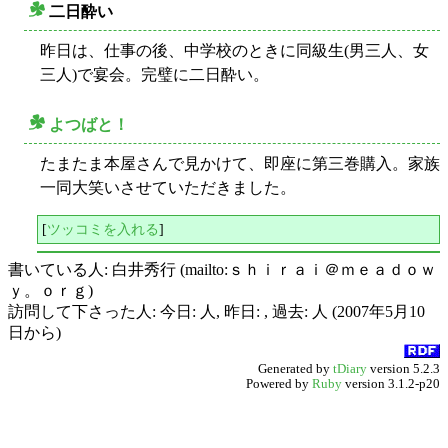
二日酔い
○
昨日は、仕事の後、中学校のときに同級生(男三人、女
三人)で宴会。完璧に二日酔い。
よつばと！
○
たまたま本屋さんで見かけて、即座に第三巻購入。家族
一同大笑いさせていただきました。
[
ツッコミを入れる
]
書いている人: 白井秀行 (mailto:ｓｈｉｒａｉ＠ｍｅａｄｏｗ
ｙ。ｏｒｇ)
訪問して下さった人: 今日: 人, 昨日: , 過去: 人 (2007年5月10
日から)
Generated by
tDiary
version 5.2.3
Powered by
Ruby
version 3.1.2-p20