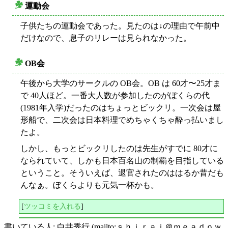
運動会
○
子供たちの運動会であった。見たのは↓の理由で午前中
だけなので、息子のリレーは見られなかった。
OB会
○
午後から大学のサークルの OB会。OB は 60才〜25才ま
で 40人ほど。一番大人数が参加したのがぼくらの代
(1981年入学)だったのはちょっとビックリ。一次会は屋
形船で、二次会は日本料理でめちゃくちゃ酔っ払いまし
たよ。
しかし、もっとビックリしたのは先生がすでに 80才に
なられていて、しかも日本百名山の制覇を目指している
ということ。そういえば、退官されたのははるか昔だも
んなぁ。ぼくらよりも元気一杯かも。
[
ツッコミを入れる
]
書いている人: 白井秀行 (mailto:ｓｈｉｒａｉ＠ｍｅａｄｏｗ