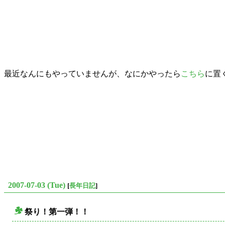
最近なんにもやっていませんが、なにかやったら
こちら
に置
2007-07-03 (Tue)
[
長年日記
]
祭り！第一弾！！
○