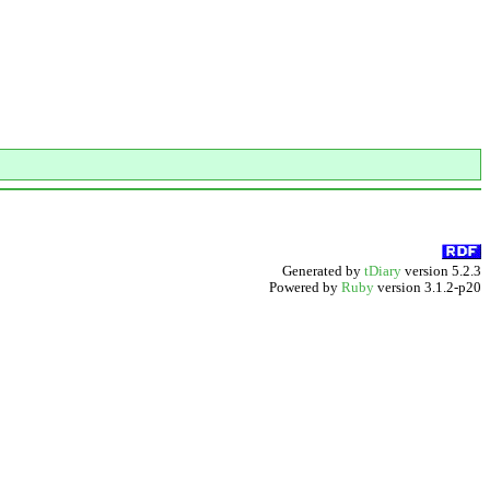
Generated by
tDiary
version 5.2.3
Powered by
Ruby
version 3.1.2-p20