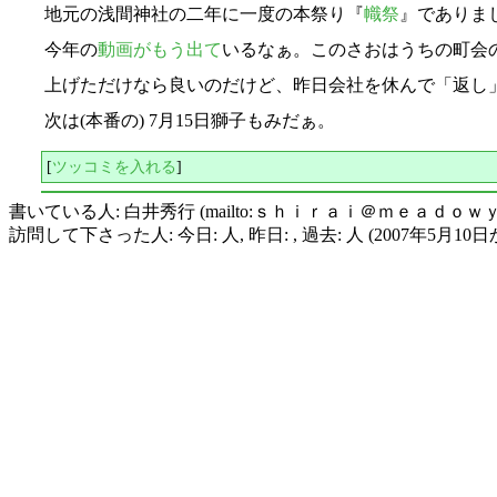
地元の浅間神社の二年に一度の本祭り『
幟祭
』でありま
今年の
動画がもう出て
いるなぁ。このさおはうちの町会
上げただけなら良いのだけど、昨日会社を休んで「返し
次は(本番の) 7月15日獅子もみだぁ。
[
ツッコミを入れる
]
書いている人: 白井秀行 (mailto:ｓｈｉｒａｉ＠ｍｅａｄｏｗ
訪問して下さった人: 今日: 人, 昨日: , 過去: 人 (2007年5月10日