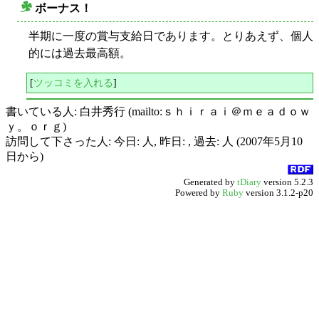
ボーナス！
○
半期に一度の賞与支給日であります。とりあえず、個人
的には過去最高額。
[
ツッコミを入れる
]
書いている人: 白井秀行 (mailto:ｓｈｉｒａｉ＠ｍｅａｄｏｗ
ｙ。ｏｒｇ)
訪問して下さった人: 今日: 人, 昨日: , 過去: 人 (2007年5月10
日から)
Generated by
tDiary
version 5.2.3
Powered by
Ruby
version 3.1.2-p20