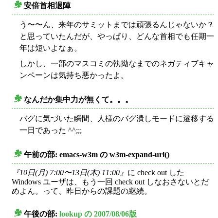
安倍首相退陣
○
う〜〜ん、来年のサミットまでは頑張るんじゃないか？
と思っていたんだが、やっぱり、どんな首相でも任期一
年は短いよなぁ。
しかし、一部のマスコミの執拗なまでのネガティブキャ
ンペーンは気持ち悪かったよ。
なんだか集中力が無くて。。。
○
バグに気づいた瞬間、人様のバグ潰しモードに遷移する
一日であった ^^;;;
午前の部: emacs-w3m の w3m-expand-url()
○
『10日(月) 7:00〜13日(木) 11:00』
に check out した
Windows ユーザは、もう一回 check out しなおさないとだ
めよん。って、昨日からの課題の継続。
午後の部:
lookup の 2007/08/06版
○