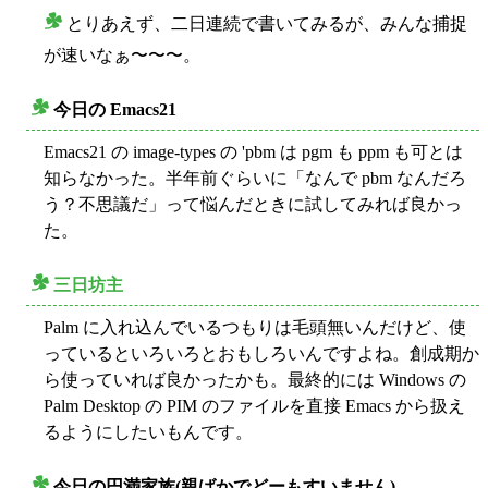
とりあえず、二日連続で書いてみるが、みんな捕捉
○
が速いなぁ〜〜〜。
今日の Emacs21
○
Emacs21 の image-types の 'pbm は pgm も ppm も可とは
知らなかった。半年前ぐらいに「なんで pbm なんだろ
う？不思議だ」って悩んだときに試してみれば良かっ
た。
三日坊主
○
Palm に入れ込んでいるつもりは毛頭無いんだけど、使
っているといろいろとおもしろいんですよね。創成期か
ら使っていれば良かったかも。最終的には Windows の
Palm Desktop の PIM のファイルを直接 Emacs から扱え
るようにしたいもんです。
今日の円満家族(親ばかでどーもすいません)