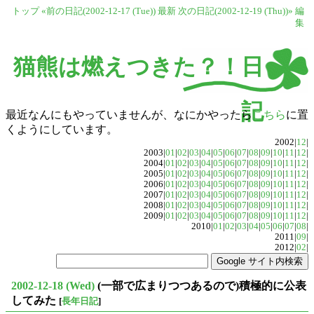
トップ
«前の日記(2002-12-17 (Tue))
最新
次の日記(2002-12-19 (Thu))»
編
集
猫熊は燃えつきた？！日
記
最近なんにもやっていませんが、なにかやったら
こちら
に置
くようにしています。
2002|
12
|
2003|
01
|
02
|
03
|
04
|
05
|
06
|
07
|
08
|
09
|
10
|
11
|
12
|
2004|
01
|
02
|
03
|
04
|
05
|
06
|
07
|
08
|
09
|
10
|
11
|
12
|
2005|
01
|
02
|
03
|
04
|
05
|
06
|
07
|
08
|
09
|
10
|
11
|
12
|
2006|
01
|
02
|
03
|
04
|
05
|
06
|
07
|
08
|
09
|
10
|
11
|
12
|
2007|
01
|
02
|
03
|
04
|
05
|
06
|
07
|
08
|
09
|
10
|
11
|
12
|
2008|
01
|
02
|
03
|
04
|
05
|
06
|
07
|
08
|
09
|
10
|
11
|
12
|
2009|
01
|
02
|
03
|
04
|
05
|
06
|
07
|
08
|
09
|
10
|
11
|
12
|
2010|
01
|
02
|
03
|
04
|
05
|
06
|
07
|
08
|
2011|
09
|
2012|
02
|
2002-12-18 (Wed)
(一部で広まりつつあるので)積極的に公表
してみた
[
長年日記
]