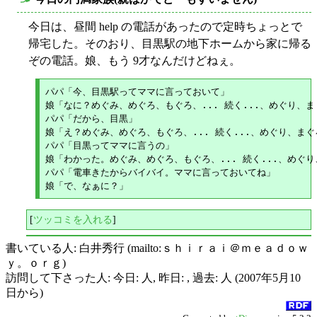
○
今日は、昼間 help の電話があったので定時ちょっとで
帰宅した。そのおり、目黒駅の地下ホームから家に帰る
ぞの電話。娘、もう 9才なんだけどねぇ。
パパ「今、目黒駅ってママに言っておいて」

娘「なに？めぐみ、めぐろ、もぐろ、... 続く...、めぐり、ま
パパ「だから、目黒」

娘「え？めぐみ、めぐろ、もぐろ、... 続く...、めぐり、まぐろ
パパ「目黒ってママに言うの」

娘「わかった。めぐみ、めぐろ、もぐろ、... 続く...、めぐり
パパ「電車きたからバイバイ。ママに言っておいてね」

[
ツッコミを入れる
]
書いている人: 白井秀行 (mailto:ｓｈｉｒａｉ＠ｍｅａｄｏｗ
ｙ。ｏｒｇ)
訪問して下さった人: 今日: 人, 昨日: , 過去: 人 (2007年5月10
日から)