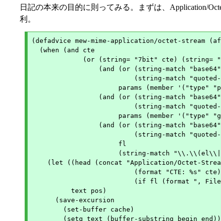
日記の本来の目的に則ってみる。まずは、Application/Oc
利。
(defadvice mew-mime-application/octet-stream (af
  (when (and cte

             (or (string= "7bit" cte) (string= "
                 (and (or (string-match "base64"
                          (string-match "quoted-
                      params (member '("type" "p
                 (and (or (string-match "base64"
                          (string-match "quoted-
                      params (member '("type" "g
                 (and (or (string-match "base64"
                          (string-match "quoted-
		      fl

                      (string-match "\\.\\(el\\|
    (let ((head (concat "Application/Octet-Strea
                          (format "CTE: %s" cte)

                          (if fl (format ", File
          text pos)

      (save-excursion

        (set-buffer cache)

        (setq text (buffer-substring begin end))