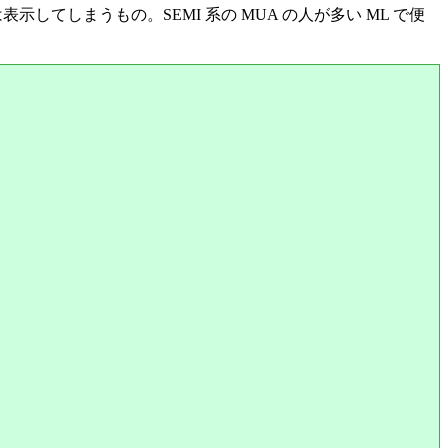
ものは表示してしまうもの。SEMI 系の MUA の人が多い ML で便