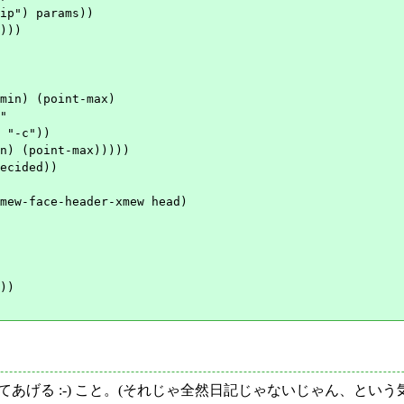
ip") params))

)))

min) (point-max)

"

 "-c"))

n) (point-max)))))

ecided))

mew-face-header-xmew head)

))

てあげる :-) こと。(それじゃ全然日記じゃないじゃん、という