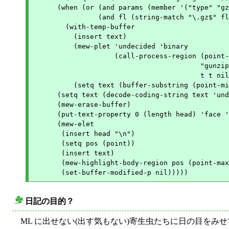
      (when (or (and params (member '("type" "gz
                (and fl (string-match "\.gz$" fl
        (with-temp-buffer

          (insert text)

          (mew-plet 'undecided 'binary

                    (call-process-region (point-
                                         "gunzip
                                         t t nil
          (setq text (buffer-substring (point-mi
      (setq text (decode-coding-string text 'und
      (mew-erase-buffer)

      (put-text-property 0 (length head) 'face '
      (mew-elet

       (insert head "\n")

       (setq pos (point))

       (insert text)

       (mew-highlight-body-region pos (point-max
日記の目的？
○
ML に出せない(出す気もない)寄生虫たちに日の目をみせ