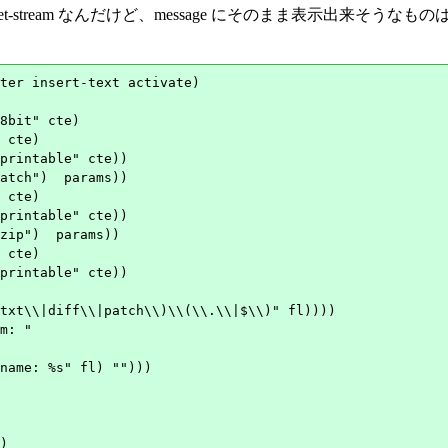
tet-stream なんだけど、message にそのまま表示出来そうな
ter insert-text activate)

8bit" cte)

 cte)

printable" cte))

atch")  params))

 cte)

printable" cte))

zip")  params))

 cte)

printable" cte))

txt\\|diff\\|patch\\)\\(\\.\\|$\\)" fl))))

m: "

name: %s" fl) "")))

)
