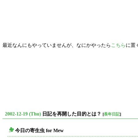
最近なんにもやっていませんが、なにかやったら
こちら
に置
2002-12-19 (Thu)
日記を再開した目的とは？
[
長年日記
]
今日の寄生虫 for Mew
○