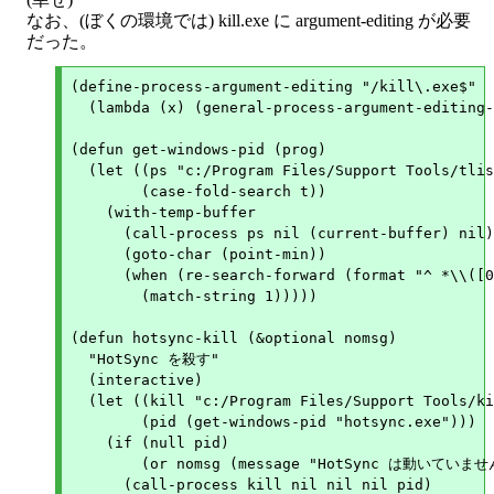
なお、(ぼくの環境では) kill.exe に argument-editing が必要
だった。
(define-process-argument-editing "/kill\.exe$"

  (lambda (x) (general-process-argument-editing-
(defun get-windows-pid (prog)

  (let ((ps "c:/Program Files/Support Tools/tlis
	(case-fold-search t))

    (with-temp-buffer

      (call-process ps nil (current-buffer) nil)

      (goto-char (point-min))

      (when (re-search-forward (format "^ *\\([0
	(match-string 1)))))

(defun hotsync-kill (&optional nomsg)

  "HotSync を殺す"

  (interactive)

  (let ((kill "c:/Program Files/Support Tools/ki
	(pid (get-windows-pid "hotsync.exe")))

    (if (null pid)

	(or nomsg (message "HotSync は動いていません"))

      (call-process kill nil nil nil pid)
