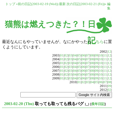
トップ
«前の日記(2003-02-19 (Wed))
最新
次の日記(2003-02-21 (Fri))»
編
集
猫熊は燃えつきた？！日
記
最近なんにもやっていませんが、なにかやったら
こちら
に置
くようにしています。
2002|
12
|
2003|
01
|
02
|
03
|
04
|
05
|
06
|
07
|
08
|
09
|
10
|
11
|
12
|
2004|
01
|
02
|
03
|
04
|
05
|
06
|
07
|
08
|
09
|
10
|
11
|
12
|
2005|
01
|
02
|
03
|
04
|
05
|
06
|
07
|
08
|
09
|
10
|
11
|
12
|
2006|
01
|
02
|
03
|
04
|
05
|
06
|
07
|
08
|
09
|
10
|
11
|
12
|
2007|
01
|
02
|
03
|
04
|
05
|
06
|
07
|
08
|
09
|
10
|
11
|
12
|
2008|
01
|
02
|
03
|
04
|
05
|
06
|
07
|
08
|
09
|
10
|
11
|
12
|
2009|
01
|
02
|
03
|
04
|
05
|
06
|
07
|
08
|
09
|
10
|
11
|
12
|
2010|
01
|
02
|
03
|
04
|
05
|
06
|
07
|
08
|
2011|
09
|
2012|
02
|
2003-02-20 (Thu)
取っても取っても残るバグ ;_;
[
長年日記
]