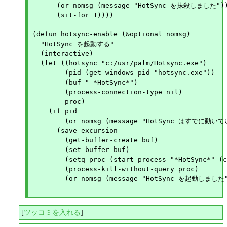
      (or nomsg (message "HotSync を抹殺しました"))
      (sit-for 1))))

(defun hotsync-enable (&optional nomsg)

  "HotSync を起動する"

  (interactive)

  (let ((hotsync "c:/usr/palm/Hotsync.exe")

	(pid (get-windows-pid "hotsync.exe"))

	(buf " *HotSync*")

	(process-connection-type nil)

	proc)

    (if pid

	(or nomsg (message "HotSync はすでに動いています"))

      (save-excursion

	(get-buffer-create buf)

	(set-buffer buf)

	(setq proc (start-process "*HotSync*" (current-buffer) hotsync))

	(process-kill-without-query proc)

	(or nomsg (message "HotSync を起動しました"))))))

[
ツッコミを入れる
]