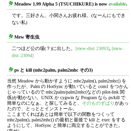
Meadow 1.99 Alpha 5 (TSUCHIKURE) is now
available
.
○
です。三好さん、小関さんお疲れ様。(なーんにもでき
ない私)
Mew 寄生虫
○
二つほど公の場(？)に出した。
[mew-dist: 23093]
,
[mew-
dist: 23094]
ps と kill (mhc2palm, palm2mhc その3)
○
当然 Meadow から動かすように mhc2palm(), palm2mhc() を
作ったが、Palm の HotSync が動いていると com1 をつかん
じゃっているので mhc2palm/palm2mhc(などの pilot-link 関
係)が動かない。UNIX か cygwin な Program なら ps/kill で
簡単なのになぁ、と探してみると、
そのものずばり
があっ
たので、とっととインストール。
ここまでくればあとは簡単で以下の関数をつくって
mhc2palm(), palm2mhc() の最初と最後で kill と exec をする
ようにして、HotSync と簡単に両立することができた。
(幸せ)