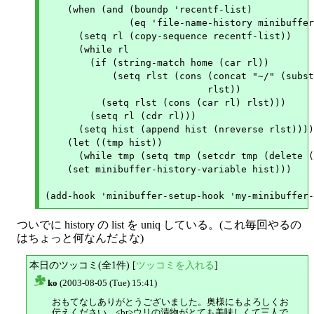
    (when (and (boundp 'recentf-list)

	       (eq 'file-name-history minibuffer-history-variable))

      (setq rl (copy-sequence recentf-list))

      (while rl

	(if (string-match home (car rl))

	    (setq rlst (cons (concat "~/" (substring (car rl) (match-end 0)))

			     rlst))

	  (setq rlst (cons (car rl) rlst)))

	(setq rl (cdr rl)))

      (setq hist (append hist (nreverse rlst))))

    (let ((tmp hist))

      (while tmp (setq tmp (setcdr tmp (delete (
    (set minibuffer-history-variable hist)))

ついでに history の list を uniq している。(これ毎回やるの
はちょっと何なんだよな)
本日のツッコミ(全1件) [
ツッコミを入れる
]
ko
(2003-08-05 (Tue) 15:41)
△
おもてなしありがとうございました。奥様にもよろしくお
伝えください。<br>ウリの漬物がとても美味しくて三人で