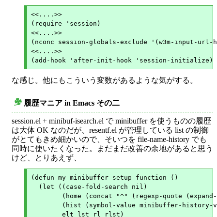
<<....>>

(require 'session)

<<....>>

(nconc session-globals-exclude '(w3m-input-url-h
<<....>>

な感じ。他にもこういう変数があるような気がする。
履歴マニア in Emacs その二
○
session.el + minibuf-isearch.el で minibuffer を使うものの履歴
は大体 OK なのだが、resentf.el が管理している list の制御
がとてもきめ細かいので、そいつを file-name-history でも
同時に使いたくなった。まだまだ改善の余地があると思う
けど、とりあえず、
(defun my-minibuffer-setup-function ()

  (let ((case-fold-search nil)

	(home (concat "^" (regexp-quote (expand-file-name "~/"))))

	(hist (symbol-value minibuffer-history-variable))

	elt lst rl rlst)
