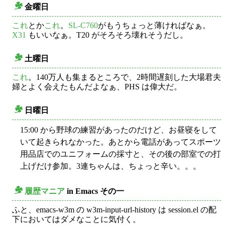
金曜日
○
これ
とか
これ
。
SL-C760
がもうちょっと薄ければなぁ。
X31
もいいなぁ。T20 がそろそろ壊れそうだし。
土曜日
○
これ
。140万人も集まるところで、2時間遅刻した大場君夫
婦とよく会えたもんだよなぁ、PHS は偉大だ。
日曜日
○
15:00 から野球の練習があったのだけど、お昼寝をして
いて起きられなかった。あとから電話があってスポーツ
用品店でのユニフォームの採寸と、その後の部室での打
上げだけ参加。3連ちゃんは、ちょっと辛い。。。
履歴マニア
in Emacs その一
○
ふと、emacs-w3m の w3m-input-url-history は session.el の配
下においてはダメなことに気付く。