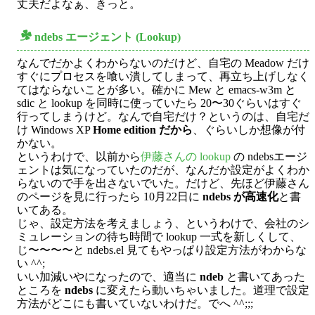
丈夫だよなぁ、きっと。
ndebs エージェント (Lookup)
○
なんでだかよくわからないのだけど、自宅の Meadow だけ
すぐにプロセスを喰い潰してしまって、再立ち上げしなく
てはならないことが多い。確かに Mew と emacs-w3m と
sdic と lookup を同時に使っていたら 20〜30ぐらいはすぐ
行ってしまうけど。なんで自宅だけ？というのは、自宅だ
け Windows XP
Home edition だから
、ぐらいしか想像が付
かない。
というわけで、以前から
伊藤さんの lookup
の ndebsエージ
ェントは気になっていたのだが、なんだか設定がよくわか
らないので手を出さないでいた。だけど、先ほど伊藤さん
のページを見に行ったら 10月22日に
ndebs が高速化
と書
いてある。
じゃ、設定方法を考えましょう、というわけで、会社のシ
ミュレーションの待ち時間で lookup 一式を新しくして、
じ〜〜〜〜と ndebs.el 見てもやっぱり設定方法がわからな
い ^^;
いい加減いやになったので、適当に
ndeb
と書いてあった
ところを
ndebs
に変えたら動いちゃいました。道理で設定
方法がどこにも書いていないわけだ。でへ ^^;;;