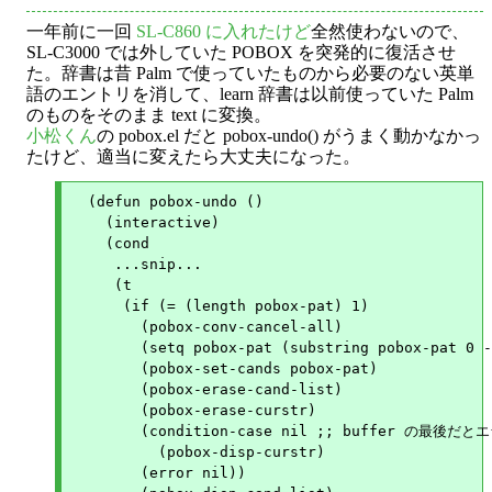
一年前に一回
SL-C860 に入れたけど
全然使わないので、
SL-C3000 では外していた POBOX を突発的に復活させ
た。辞書は昔 Palm で使っていたものから必要のない英単
語のエントリを消して、learn 辞書は以前使っていた Palm
のものをそのまま text に変換。
小松くん
の pobox.el だと pobox-undo() がうまく動かなかっ
たけど、適当に変えたら大丈夫になった。
  (defun pobox-undo ()

    (interactive)

    (cond

     ...snip...

     (t

      (if (= (length pobox-pat) 1)

  	(pobox-conv-cancel-all)

        (setq pobox-pat (substring pobox-pat 0 -
        (pobox-set-cands pobox-pat)

        (pobox-erase-cand-list)

        (pobox-erase-curstr)

        (condition-case nil ;; buffer の最後だ
  	  (pobox-disp-curstr)

  	(error nil))
