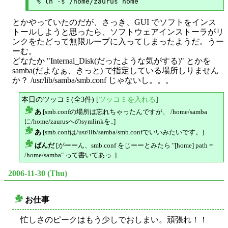
とかやっていたのだが、さっき、GUI でソフトをインス
トールしようと思ったら、ソフトウェアインストーラがリ
ンクをたどって無限ループに入ってしまったようだ。うー
ーむ。
どなたか "Internal_Disk(だったような気がする)" とかを
samba(だよなぁ、きっと) で指定している場所しりません
か？ /usr/lib/samba/smb.conf じゃないし。。。
本日のツッコミ(全3件) [
ツッコミを入れる
]
あ
[smb.confの場所は忘れちゃったんですが、 /home/samba
△
に/home/zaurusへのsymlinkを..]
あ
[smb.confは/usr/lib/samba/smb.confでいいみたいです。]
△
ぱんだ
[がーーん、smb.conf をじーーとみたら "[home] path =
△
/home/samba" って書いてあっ..]
2006-11-30 (Thu)
お仕事
○
忙しさのピークはもう少しでおしまい。頑張れ！！