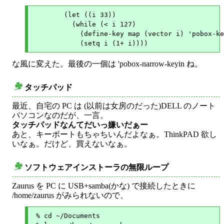
	(let ((i 33))

	  (while (< i 127)

	    (define-key map (vector i) 'pobox-keyin)

な風に変えた。最後の一個は 'pobox-narrow-keyin ね。
タッチパッド
○
最近、自宅の PC は (以前は女房のだった)DELL のノート
パソコンなのだが、一言。
タッチパッドなんてだいっ嫌いだぁー
あと、キーボートもちゃちいんだよなぁ。ThinkPAD 欲し
いなぁ。だけど、買えないなぁ。
ソフトウェアインストーラの無限ループ
○
Zaurus を PC に USB+samba(かな) で接続したときに
/home/zaurus がみられないので、
 % cd ~/Documents
