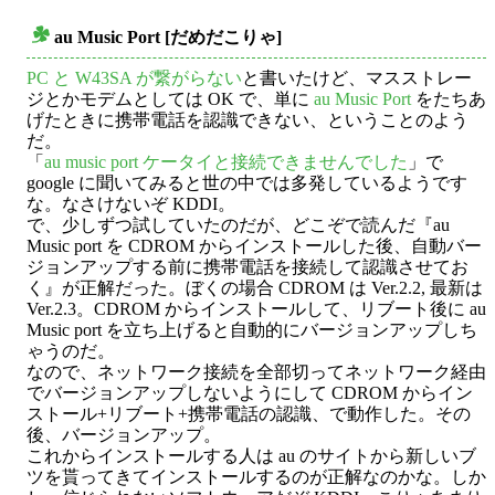
au Music Port [だめだこりゃ]
○
PC と W43SA が繋がらない
と書いたけど、マスストレー
ジとかモデムとしては OK で、単に
au Music Port
をたちあ
げたときに携帯電話を認識できない、ということのよう
だ。
「
au music port ケータイと接続できませんでした
」で
google に聞いてみると世の中では多発しているようです
な。なさけないぞ KDDI。
で、少しずつ試していたのだが、どこぞで読んだ『au
Music port を CDROM からインストールした後、自動バー
ジョンアップする前に携帯電話を接続して認識させてお
く』が正解だった。ぼくの場合 CDROM は Ver.2.2, 最新は
Ver.2.3。CDROM からインストールして、リブート後に au
Music port を立ち上げると自動的にバージョンアップしち
ゃうのだ。
なので、ネットワーク接続を全部切ってネットワーク経由
でバージョンアップしないようにして CDROM からイン
ストール+リブート+携帯電話の認識、で動作した。その
後、バージョンアップ。
これからインストールする人は au のサイトから新しいブ
ツを貰ってきてインストールするのが正解なのかな。しか