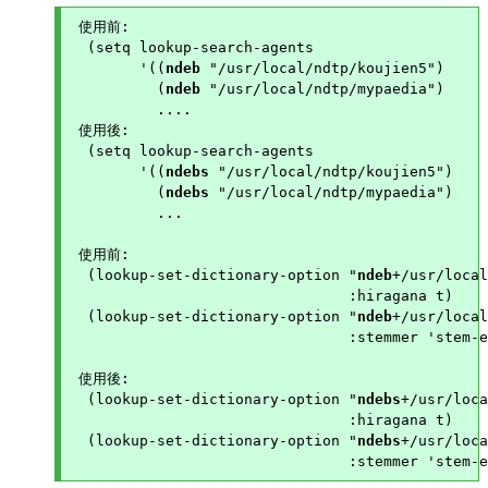
 使用前:

  (setq lookup-search-agents

        '((
ndeb
 "/usr/local/ndtp/koujien5")

          (
ndeb
 "/usr/local/ndtp/mypaedia")

          ....

 使用後:

  (setq lookup-search-agents

        '((
ndebs
 "/usr/local/ndtp/koujien5")

          (
ndebs
 "/usr/local/ndtp/mypaedia")

          ...

 使用前:

  (lookup-set-dictionary-option "
ndeb
+/usr/local
                                :hiragana t)

  (lookup-set-dictionary-option "
ndeb
+/usr/local
                                :stemmer 'stem-e
 使用後:

  (lookup-set-dictionary-option "
ndebs
+/usr/loca
                                :hiragana t)

  (lookup-set-dictionary-option "
ndebs
+/usr/loca