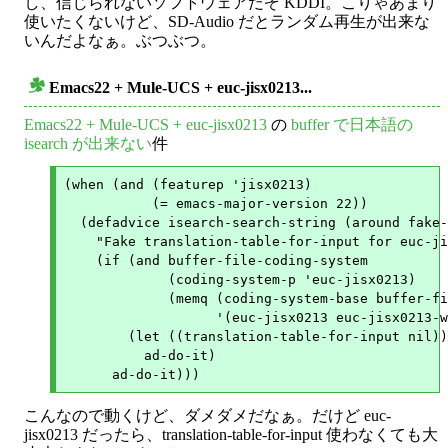
し、信じられないソフトウェアだぞ KDDI。こりゃあまり
使いたくないけど、SD-Audio だとランダム再生が出来な
いんだよなぁ。ぶつぶつ。
Emacs22 + Mule-UCS + euc-jisx0213...
○
Emacs22 + Mule-UCS + euc-jisx0213
の
buffer で日本語の
isearch が出来ない
件
(when (and (featurep 'jisx0213)

           (= emacs-major-version 22))

  (defadvice isearch-search-string (around fake-
    "Fake translation-table-for-input for euc-ji
    (if (and buffer-file-coding-system

             (coding-system-p 'euc-jisx0213)

             (memq (coding-system-base buffer-fi
                   '(euc-jisx0213 euc-jisx0213-w
        (let ((translation-table-for-input nil))

          ad-do-it)

こんなので動くけど、ダメダメだなぁ。だけど euc-
jisx0213 だったら、translation-table-for-input 使わなくても大