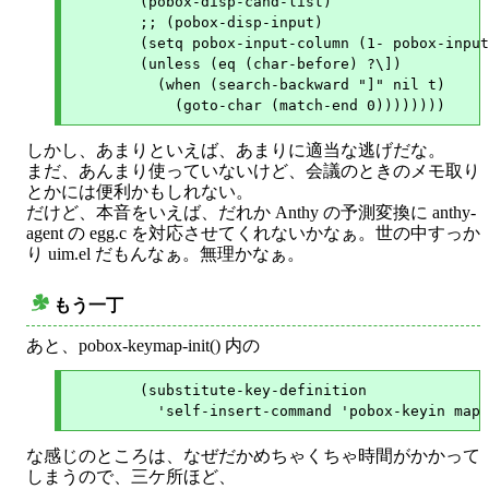
        (pobox-disp-cand-list)

        ;; (pobox-disp-input)

        (setq pobox-input-column (1- pobox-input
        (unless (eq (char-before) ?\])

          (when (search-backward "]" nil t)

しかし、あまりといえば、あまりに適当な逃げだな。
まだ、あんまり使っていないけど、会議のときのメモ取り
とかには便利かもしれない。
だけど、本音をいえば、だれか Anthy の予測変換に anthy-
agent の egg.c を対応させてくれないかなぁ。世の中すっか
り uim.el だもんなぁ。無理かなぁ。
もう一丁
○
あと、pobox-keymap-init() 内の
        (substitute-key-definition

な感じのところは、なぜだかめちゃくちゃ時間がかかって
しまうので、三ケ所ほど、