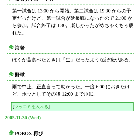
○
第一試合は 13:00 から開始。第二試合は 19:30 からの予
定だったけど、第一試合が延長戦になったので 21:00 か
ら参加。試合終了は 1:30。楽しかったがめちゃくちゃ疲
れた。
海老
○
ぼくが昔食べたときは『生』だったような記憶がある。
野球
○
雨で中止。正直言って助かった。一度 6:00 におきたけ
ど、ホッとしてその後 12:00 まで睡眠。
[
ツッコミを入れる
]
2005-11-30 (Wed)
POBOX 再び
○