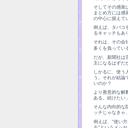
そしてその感覚
まとめ方には感
の中心に据えて
例えば、タバコ
るキャッチもあ
それは、その会
多くを負ってい
だが、新聞社は
主になるはずだ
しかるに、使う
う。それが結論
いのか？
より善意的な解
ある。続けたい
そんな内向的な
ッチじゃなきゃ
例えば、”使い
る”というメッ