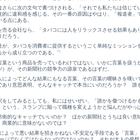
はさらに次の文句で裏づけされる。「それでも私たちは信じて
覚的に違和感を感じる。その一番の原因はやはり、「報道者」
いる点にある。
を売る会社なら、「タバコには人をリラックスさせる効果もあ
りだろう。
社が、タバコを消費者に提供するというごく単純なミッション
*1
るから成り立つのである。
言葉という商品を売っているわけではない。いかに言葉を扱う
が）が、その新聞社の競争力の源泉であるはずだ。
人によってどんな結果にもなる言葉、その言葉の曖昧さを嘆い
であり意思表明。そんなキャッチで本当にいのだろうか？ 誰
釈をしてみるとしても、私にはせいぜい、「誰かを傷つけるか
」という、スランプに陥って職種を変えようかと悩んだがやっ
防衛的なキャッチでいいのか？ ほかの新聞社とうちは良い意
、商業的に意味がないのでは？
方によって悪い結果を招きかねない不安定な手段である「言葉
セージでなくてはならないのではないのか？ それが大人の発