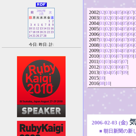
2002年
2002|
02
|
03
|
04
|
05
|
06
|
07
|
前
次
2月
2003|
01
|
02
|
03
|
04
|
05
|
06
|
日
月
火
水
木
金
土
1
2
2004|
01
|
02
|
03
|
04
|
05
|
06
|
3
4
5
6
7
8
9
2005|
01
|
02
|
03
|
04
|
05
|
06
|
10
11
12
13
14
15
16
17
18
19
20
21
22
23
2006|
01
|
02
|
03
|
04
|
05
|
06
|
24
25
26
27
28
2007|
03
|
04
|
05
|
06
|
07
|
08
|
今日: 昨日: 計:
2008|
01
|
02
|
03
|
04
|
05
|
06
|
2009|
01
|
02
|
03
|
04
|
05
|
06
|
2010|
01
|
03
|
06
|
07
|
08
|
09
|
2011|
01
|
03
|
04
|
05
|
07
|
2012|
01
|
02
|
03
|
06
|
07
|
2013|
03
|
04
|
05
|
07
|
09
|
2015|
10
|
2016|
08
|
10
|
2006-02-03 (金)
■
朝日新聞の新