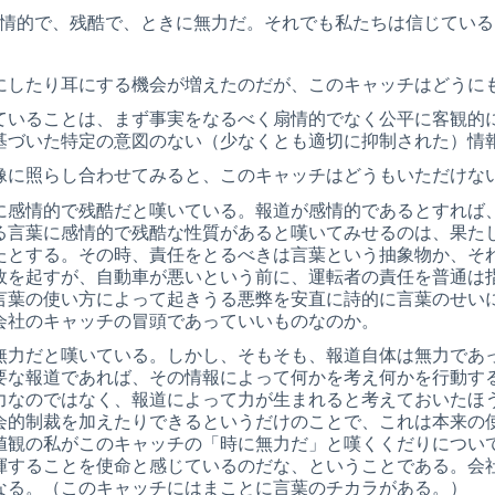
情的で、残酷で、ときに無力だ。それでも私たちは信じている
にしたり耳にする機会が増えたのだが、このキャッチはどうに
ていることは、まず事実をなるべく扇情的でなく公平に客観的
基づいた特定の意図のない（少なくとも適切に抑制された）情
像に照らし合わせてみると、このキャッチはどうもいただけな
に感情的で残酷だと嘆いている。報道が感情的であるとすれば
る言葉に感情的で残酷な性質があると嘆いてみせるのは、果た
たとする。その時、責任をとるべきは言葉という抽象物か、そ
故を起すが、自動車が悪いという前に、運転者の責任を普通は
言葉の使い方によって起きうる悪弊を安直に詩的に言葉のせい
会社のキャッチの冒頭であっていいものなのか。
無力だと嘆いている。しかし、そもそも、報道自体は無力であ
要な報道であれば、その情報によって何かを考え何かを行動す
力なのではなく、報道によって力が生まれると考えておいたほ
会的制裁を加えたりできるというだけのことで、これは本来の
値観の私がこのキャッチの「時に無力だ」と嘆くくだりについ
揮することを使命と感じているのだな、ということである。会
なる。（このキャッチにはまことに言葉のチカラがある。）