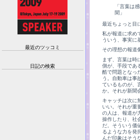
「言葉は感
聞」
最近ちょっと目
私が報道に求め
ういう、事実に
最近のツッコミ
その理想の報道
まず、言葉は時
側が、手段であ
日記の検索
酷で問題となっ
う。自動車は事
ているものが、
か。それが新聞
キャッチは次に
いい。それが重
の人は、報道が
操作したり、社
だ。そういう価
るような力を発
んだ印象はそう