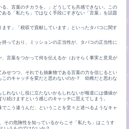
いる、言葉のチカラを。」どうしても共感できない。この
である「私たち」ではなく手段にすぎない「言葉」を話題
ります」「税収で貢献しています」といったタバコに関す
を持っており、ミッションの正当性が、タバコの正当性に
か、言葉をつかって何を伝えるか（おそらく事実と意見が
てみせつつ、それでも抽象物である言葉の力を信じるとい
もこのキャッチを変だと思わないのか？ 幼稚だと思わな
もしれないし役に立たないかもしれないが報道には価値が
ぱり続けますという感じのキャッチに思えてしまう。
味でこう違うんだ、ということを堂々と述べるようなキャ
」、その危険性を知っているからこそ「私たち」はこうす
想というものではないか？