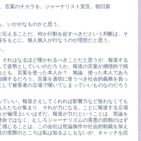
、言葉のチカラを。ジャーナリスト宣言。朝日新
も、いかがなものかと思う。
に伝えることだ。何か行動を起すべきだという判断は、そ
報をもとに、個人個人が行なうのが理想だと思う。
い。
、それはなるほど嘆かれるべきことだと思うが、報道する
して姿勢としていいのだろうか。報道の言葉が感情的で残
れとも、言葉を使った本人か？ 無論、使った本人であろ
指摘するだろう。言葉を適切に使うべき社会的義務を負っ
にして被害者の立場で嘆いてしまっていいものなのだろう
っていい。報道さえしてくれれば影響力など狙わなくても
る人たちが集まり、それが力になる。ことに報道する立場
うが倫理上いいはずだ。報道が力だということは、世論を
使命ではなく、むしろジャーナリズムの害悪の部類のはず
て感じることは、この会社は世論操作や社会的制裁を加え
社の実際のところは私は知るよしもないが、キャッチを読