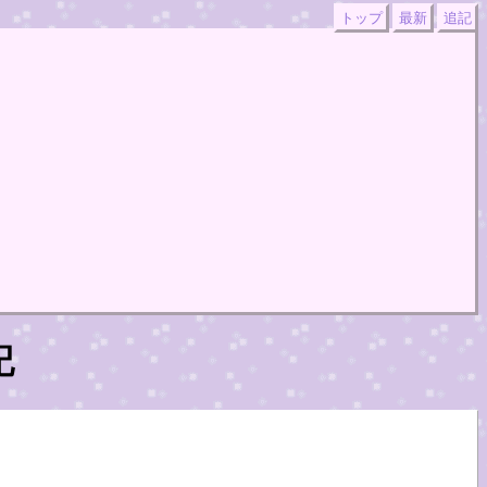
トップ
最新
追記
記