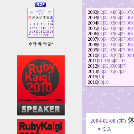
2004年
2002|
02
|
03
|
04
|
05
|
06
|
07
|
前
次
1月
2003|
01
|
02
|
03
|
04
|
05
|
06
|
日
月
火
水
木
金
土
1
2
3
2004|
01
|
02
|
03
|
04
|
05
|
06
|
4
5
6
7
8
9
10
2005|
01
|
02
|
03
|
04
|
05
|
06
|
11
12
13
14
15
16
17
18
19
20
21
22
23
24
2006|
01
|
02
|
03
|
04
|
05
|
06
|
25
26
27
28
29
30
31
2007|
03
|
04
|
05
|
06
|
07
|
08
|
今日: 昨日: 計:
2008|
01
|
02
|
03
|
04
|
05
|
06
|
2009|
01
|
02
|
03
|
04
|
05
|
06
|
2010|
01
|
03
|
06
|
07
|
08
|
09
|
2011|
01
|
03
|
04
|
05
|
07
|
2012|
01
|
02
|
03
|
06
|
07
|
2013|
03
|
04
|
05
|
07
|
09
|
2015|
10
|
2016|
08
|
10
|
2004-01-08 (木)
■
ミス