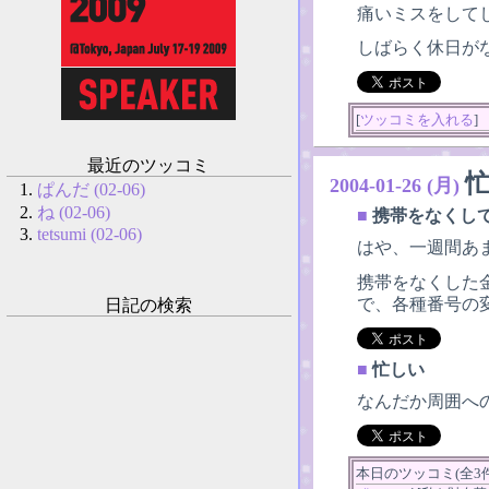
痛いミスをして
しばらく休日が
[
ツッコミを入れる
]
最近のツッコミ
2004-01-26 (月)
ぱんだ (02-06)
ね (02-06)
■
携帯をなくし
tetsumi (02-06)
はや、一週間あ
携帯をなくした
で、各種番号の
日記の検索
■
忙しい
なんだか周囲へ
本日のツッコミ(全3件)