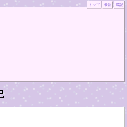
トップ
最新
追記
記