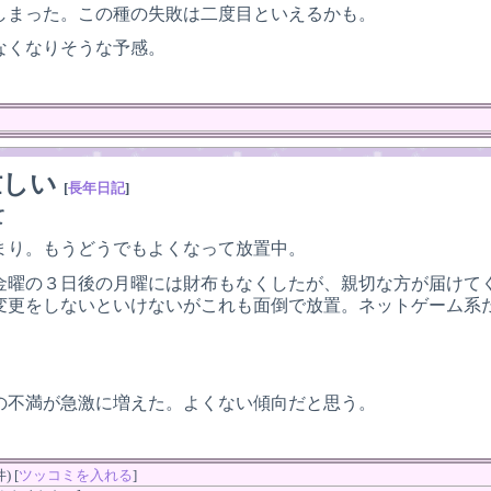
しまった。この種の失敗は二度目といえるかも。
なくなりそうな予感。
忙しい
[
長年日記
]
て
まり。もうどうでもよくなって放置中。
金曜の３日後の月曜には財布もなくしたが、親切な方が届けて
変更をしないといけないがこれも面倒で放置。ネットゲーム系
の不満が急激に増えた。よくない傾向だと思う。
 [
ツッコミを入れる
]