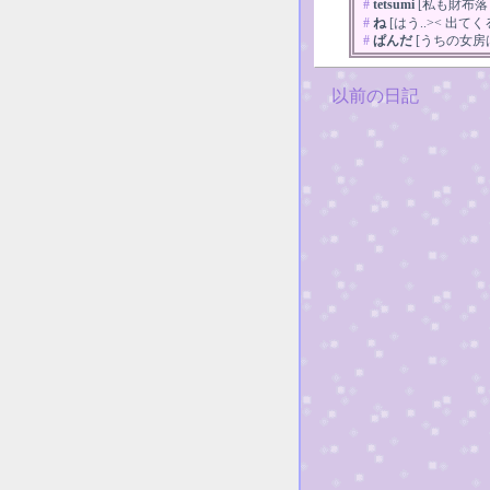
#
tetsumi
[私も財布落
#
ね
[はう..>< 
#
ぱんだ
[うちの女房
以前の日記