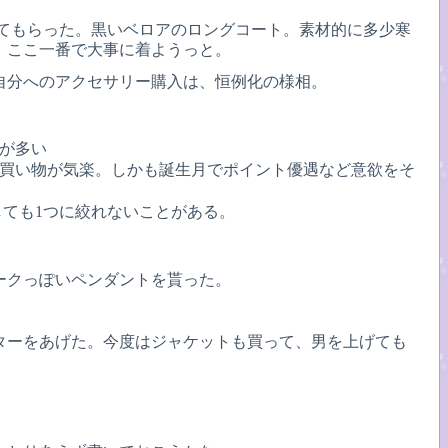
してもらった。黒いベロアのロングコート。素材的に多少寒
。ここ一番で大事に着ようっと。
自分へのアクセサリー購入は、恒例化の様相。
とが多い
に買い物が気楽。しかも誕生月でポイント優遇など意欲をそ
しても1つに絞れないことがある。
ークっぽいペンダントを貰った。
ターをあげた。今度はジャケットも買って、男を上げても