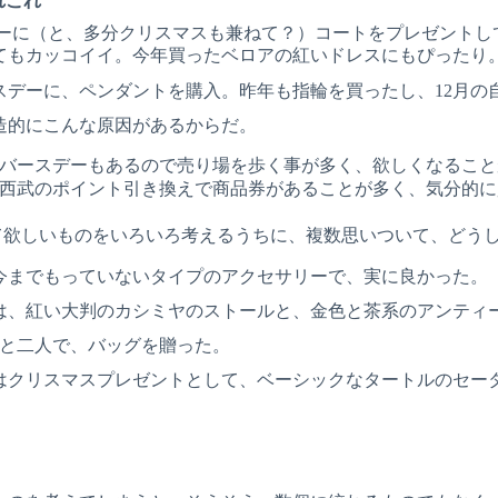
れこれ
スデーに（と、多分クリスマスも兼ねて？）コートをプレゼント
てもカッコイイ。今年買ったベロアの紅いドレスにもぴったり
スデーに、ペンダントを購入。昨年も指輪を買ったし、12月の
造的にこんな原因があるからだ。
のバースデーもあるので売り場を歩く事が多く、欲しくなるこ
袋西武のポイント引き換えで商品券があることが多く、気分的
って欲しいものをいろいろ考えるうちに、複数思いついて、どう
今までもっていないタイプのアクセサリーで、実に良かった。
は、紅い大判のカシミヤのストールと、金色と茶系のアンティ
o と二人で、バッグを贈った。
へはクリスマスプレゼントとして、ベーシックなタートルのセー