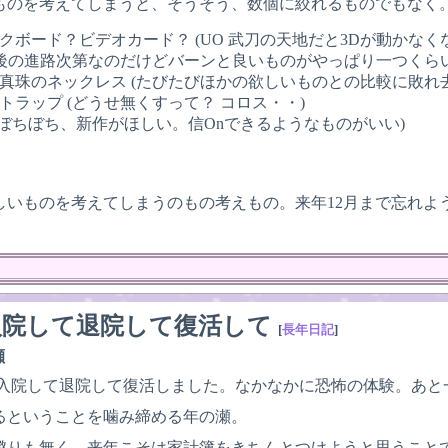
ものを考えてしまうと、そうそう、数個に絞れるものでもなく
クボード？ビデオカード？ (UO 武刀の天地だと3Dが動かなく
今後の進路次第なのだけどバーンと良いものがやっぱり一つくら
真珠のネックレス (たびたびほかの欲しいものとの比較に敗れ
トラップ (どうせ無くすって？ コロス・・)
 (ぼちぼち、新作がほしい。信Onできるようなものがいい)
しいものを考えてしまうのもの考えもの。来年12月まで忘れよ
入院して退院して復活して
[
長年日記
]
瀬
 入院して退院して復活しました。なかなかに恐怖の体験。あと
るということを噛み締める年の瀬。
懲りも無く、来年こそは家計簿をきちんとつけようと思うこと