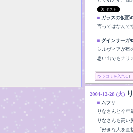
■
ガラスの仮面4
言ってはなんで
■
グインサーガ9
シルヴィアが気
思い出でもナリ
[
ツッコミを入れる
]
2004-12-28 (火)
■
ムフリ
りなさんと今年
りなさんも高い
「好きな人を直