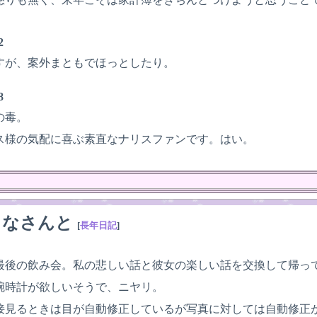
2
すが、案外まともでほっとしたり。
8
の毒。
ス様の気配に喜ぶ素直なナリスファンです。はい。
りなさんと
[
長年日記
]
最後の飲み会。私の悲しい話と彼女の楽しい話を交換して帰っ
腕時計が欲しいそうで、ニヤリ。
接見るときは目が自動修正しているが写真に対しては自動修正