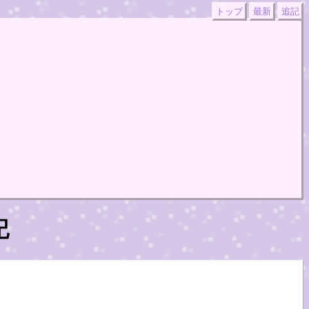
トップ
最新
追記
記