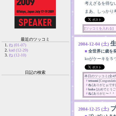
考えざるを得な
まあ、しっかり
[
ツッコミを入れる
]
最近のツッコミ
2004-12-04 (土)
ね (01-07)
kad (12-29)
■
全世界に歳を
ね (12-10)
koがケーキを
日記の検索
本日のツッコミ(全4件)
#
tetsumi
[Congratulati
#
ね
[ありがとぉです(*^
#
kuko
[おめでとうござ
#
ね
[ありがと〜＾＾
2004-12-25 (土)