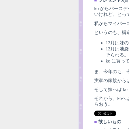
■
プレゼントあ
ko からバー
いけれど、とっ
私からマイバー
というのも、構
12月は妹
12月は池
そられる。
ko に買
ま、今年のも、
実家の家族から
そして妹へは k
それから、ko
らおう。
■
欲しいもの