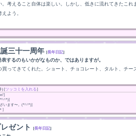
い。考えること自体は楽しい。しかし、低きに流れてきたこれ
考えよう。
生誕三十一周年
[
長年日記
]
発表するのもいかがなものか、ではありますが。
５つ買ってきてくれた。ショート、チョコレート、タルト、チー
 [
ツッコミを入れる
]
on!]
^*)]
います〜。(*^^*)]
＊]
プレゼント
[
長年日記
]