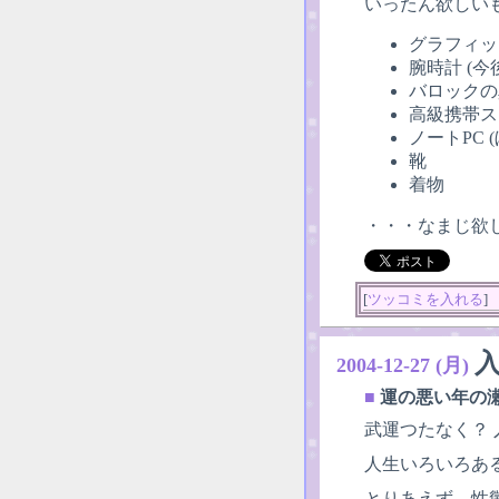
いったん欲しい
グラフィッ
腕時計 (
バロックの
高級携帯ス
ノートPC
靴
着物
・・・なまじ欲
[
ツッコミを入れる
]
2004-12-27 (月)
■
運の悪い年の
武運つたなく？
人生いろいろあ
とりあえず、性