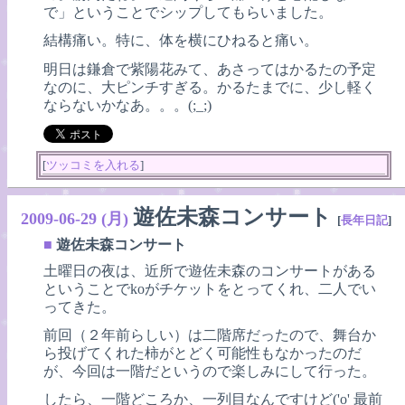
で」ということでシップしてもらいました。
結構痛い。特に、体を横にひねると痛い。
明日は鎌倉で紫陽花みて、あさってはかるたの予定
なのに、大ピンチすぎる。かるたまでに、少し軽く
ならないかなあ。。。(;_;)
[
ツッコミを入れる
]
遊佐未森コンサート
2009-06-29 (月)
[
長年日記
]
■
遊佐未森コンサート
土曜日の夜は、近所で遊佐未森のコンサートがある
ということでkoがチケットをとってくれ、二人でい
ってきた。
前回（２年前らしい）は二階席だったので、舞台か
ら投げてくれた柿がとどく可能性もなかったのだ
が、今回は一階だというので楽しみにして行った。
したら、一階どころか、一列目なんですけど('o' 最前