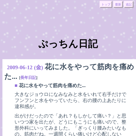
トップ
最新
追記
ぷっちん日記
花に水をやって筋肉を痛め
2009-06-12 (金)
た...
[
長年日記
]
■
花に水をやって筋肉を痛めた...
大きなジョウロになみなみと水をいれて右手だけで
フンフンと水をやっていたら、右の腰の上あたりに
違和感が。
出がけだったので「あれ？もしかして痛い？」と思
いつつ家を出たが、どうにもこうにも痛いので、整
形外科にいってみました。「ぎっくり腰みたいなも
の。筋肉だね。一週間くらい痛いけど心配しない