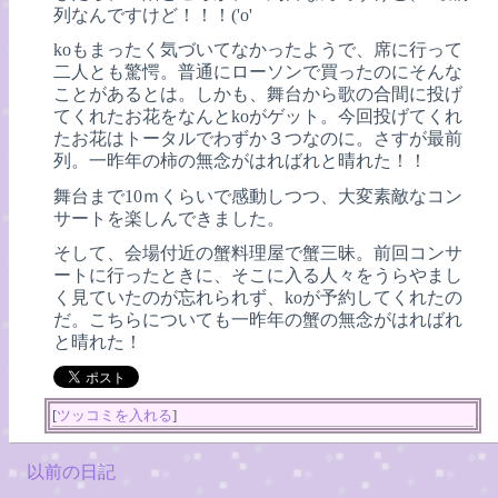
列なんですけど！！！('o'
koもまったく気づいてなかったようで、席に行って
二人とも驚愕。普通にローソンで買ったのにそんな
ことがあるとは。しかも、舞台から歌の合間に投げ
てくれたお花をなんとkoがゲット。今回投げてくれ
たお花はトータルでわずか３つなのに。さすが最前
列。一昨年の柿の無念がはればれと晴れた！！
舞台まで10ｍくらいで感動しつつ、大変素敵なコン
サートを楽しんできました。
そして、会場付近の蟹料理屋で蟹三昧。前回コンサ
ートに行ったときに、そこに入る人々をうらやまし
く見ていたのが忘れられず、koが予約してくれたの
だ。こちらについても一昨年の蟹の無念がはればれ
と晴れた！
[
ツッコミを入れる
]
以前の日記