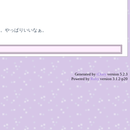
た。やっぱりいいなぁ。
Generated by
tDiary
version 5.2.3
Powered by
Ruby
version 3.1.2-p20