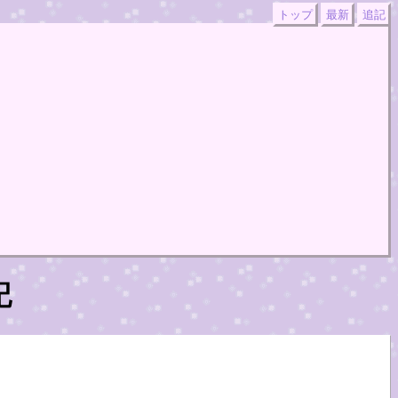
トップ
最新
追記
記