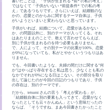
書いたことは、「子供が生まれる *前* の私の考え」
ではなくて「子供がいない *前提条件* での私の考
え」であるつもりです。さらにいえば、結婚観のな
かの、恋愛とのからみに関するテーマ自体は、子供
がいようといまいと変わらないと思っています。
子供がいれば、結婚について、恋愛があるかない
か、の問題以外に、別のテーマが入ってくる。それ
はあたりまえのことで、敢えて言わせてもらえば、
別に子供が生まれるのを待つ必要もありません。
で、人によって、その別テーマの比重が100%、恋愛
が0%になっていても、私がとやかくいうつもりはあ
りません。
でも、今回書いたような、夫婦の間だけに関する”何
か”はやっぱり存在すると私は思う。少なくとも私の
なかでそれが0%になる日はこない。その部分を取り
出して論じたのが今回の日記のつもりであり、子供
の存在は、別のテーマです。
だから、tetsumi さんの言う「考えが変わる」が、
「結婚観自体に別の要素も入ってきて、恋愛がなく
なったとしても云々かんぬん」という意味だったの
ならば、「そうですね、まあ今回書きたかったこと