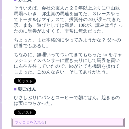
そういえば、会社の友人と２０年以上ぶりに中山競
馬場へいき、弥生賞の馬連を当てた。３レースやっ
てトータルはマイナスで、投資分の2/3が戻ってきた
形。まあ、遊びとしては満足。10Rが、読みは当たっ
たのに馬券がまずくて、非常に無念だった。
ちょっと、また本格的にやってみようかな？ 父への
供養でもあるし。
ちなみに、無理いってついてきてもらった ko をキャ
ッシュディスペンサーに置き去りにして馬券を買い
に右往左往していたので、koがとても機嫌を損ねて
しまった。ごめんなさい。そしてありがとう。
■
朝ごはん
ひさしぶりにパンとコーヒーで朝ごはん。起きるの
は実につらかった。
[
ツッコミを入れる
]