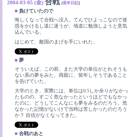
合戦
2004-03-05 (金)
[
長年日記
]
■
負けていたので
悔しくなって合戦へ没入。てんでひよっこなので迷
惑をかけるし道に迷うが、地道に勉強しようと意気
込んでいる。
はじめて、敵国のまげを手にいれた。
■
夢
そういえば、この前、また大学の単位がとれそうも
ない系の夢をみた。両親に、留年しそうであること
を告げていた。
大学のとき、実際には、単位は0.5しか余りがなかっ
たものの、すごく危なかったというほどでもなかっ
たのに、どうしてこんなにも夢をみるのだろう。危
なかった記憶がないけで当時は苦しかったのだろう
か？ 自信がなくなってきた。
■
合戦のあと