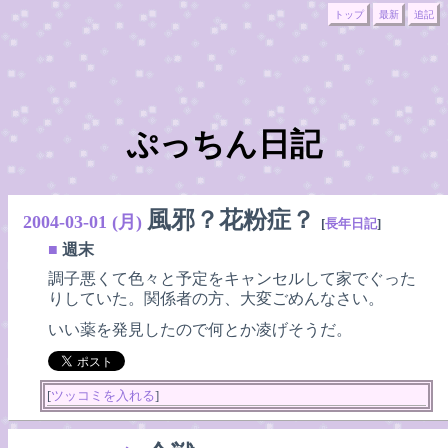
トップ
最新
追記
ぷっちん日記
風邪？花粉症？
2004-03-01 (月)
[
長年日記
]
■
週末
調子悪くて色々と予定をキャンセルして家でぐった
りしていた。関係者の方、大変ごめんなさい。
いい薬を発見したので何とか凌げそうだ。
[
ツッコミを入れる
]