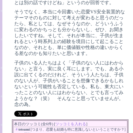
とは別の話ですけどね」というのが回答です。
そうでなく、本当に今回書いた恋愛VS安全装置的な
テーマそのものに対して考えが変わると思うのだっ
たら、私としては、なぜそうなのか、どういうふう
に変わるのかちっとも分からないし、ぜひ、お聞き
したいですね。そして、それが本当に、子供が生ま
れるという時系列上の経験を境目にして起こること
なのか、それとも、単に価値観や性格の違いからく
る差なのかも知りたいと思います。
子供のいる人たちはよく「子供のない人にはわから
ない」と言う。実に良く耳にします。でも、ある小
説に出てくるのだけれど、そういう人たちは、子供
のない人が、子供がいることを想像できるかもしれ
ないという可能性も否定している。私も、東大にい
ったことのない人にはわからない、とでも言ってみ
ようかな？（笑） そんなこと思っていませんが。
念の為。
本日のツッコミ(全6件) [
ツッコミを入れる
]
#
tetsumi
[つまり、恋愛も結婚も特に意識しないということですか？]