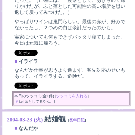
だった。（正確には、一度落として、あきらめて帰
りかけたが、ふと落とした可能性の高い場所を思い
返して戻ってみつけた。）
やっぱりワインは鬼門らしい。最後の赤が、好みで
なかったし、２つめの白は余計だったのかも。
実家についても何もできずバッタリ寝てしまった。
今日は元気に帰ろう。
■
イライラ
なんだか仕事が思うより進まず、客先対応のせいも
あって、イライラする。危険だ。
本日のツッコミ(全1件) [
ツッコミを入れる
]
#
ko
[落としてるやん。]
結婚観
2004-03-23 (火)
[
長年日記
]
■
なんだか