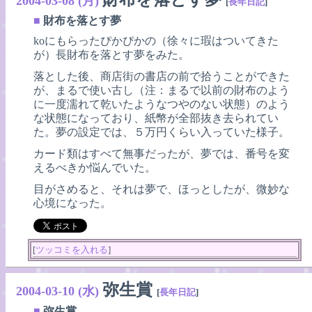
2004-03-08 (月)
[
長年日記
]
■
財布を落とす夢
koにもらったぴかぴかの（徐々に瑕はついてきた
が）長財布を落とす夢をみた。
落とした後、商店街の書店の前で拾うことができた
が、まるで使い古し（注：まるで以前の財布のよう
に一度濡れて乾いたようなつやのない状態）のよう
な状態になっており、紙幣が全部抜き去られてい
た。夢の設定では、５万円くらい入っていた様子。
カード類はすべて無事だったが、夢では、番号を変
えるべきか悩んでいた。
目がさめると、それは夢で、ほっとしたが、微妙な
心境になった。
[
ツッコミを入れる
]
弥生賞
2004-03-10 (水)
[
長年日記
]
■
弥生賞