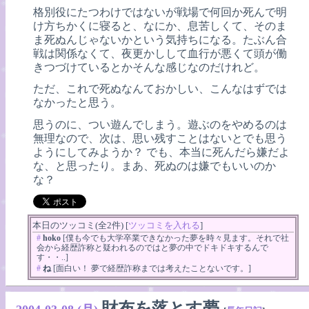
格別役にたつわけではないが戦場で何回か死んで明
け方ちかくに寝ると、なにか、息苦しくて、そのま
ま死ぬんじゃないかという気持ちになる。たぶん合
戦は関係なくて、夜更かしして血行が悪くて頭が働
きつづけているとかそんな感じなのだけれど。
ただ、これで死ぬなんておかしい、こんなはずでは
なかったと思う。
思うのに、つい遊んでしまう。遊ぶのをやめるのは
無理なので、次は、思い残すことはないとでも思う
ようにしてみようか？ でも、本当に死んだら嫌だよ
な、と思ったり。まあ、死ぬのは嫌でもいいのか
な？
本日のツッコミ(全2件) [
ツッコミを入れる
]
#
hoko
[僕も今でも大学卒業できなかった夢を時々見ます。それで社
会から経歴詐称と疑われるのではと夢の中でドキドキするんで
す・・..]
#
ね
[面白い！ 夢で経歴詐称までは考えたことないです。]
財布を落とす夢