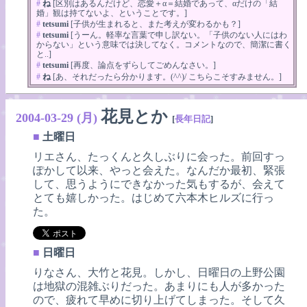
#
ね
[区別はあるんだけど、恋愛＋α＝結婚であって、αだけの「結
婚」観は持てないよ、ということです。]
#
tetsumi
[子供が生まれると、また考えが変わるかも？]
#
tetsumi
[うーん。軽率な言葉で申し訳ない。「子供のない人にはわ
からない」という意味では決してなく。コメントなので、簡潔に書く
と..]
#
tetsumi
[再度、論点をずらしてごめんなさい。]
#
ね
[あ、それだったら分かります。(^^)/ こちらこそすみません。]
花見とか
2004-03-29 (月)
[
長年日記
]
■
土曜日
リエさん、たっくんと久しぶりに会った。前回すっ
ぽかして以来、やっと会えた。なんだか最初、緊張
して、思うようにできなかった気もするが、会えて
とても嬉しかった。はじめて六本木ヒルズに行っ
た。
■
日曜日
りなさん、大竹と花見。しかし、日曜日の上野公園
は地獄の混雑ぶりだった。あまりにも人が多かった
ので、疲れて早めに切り上げてしまった。そして久