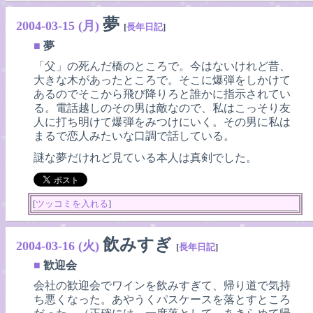
夢
2004-03-15 (月)
[
長年日記
]
■
夢
「父」の死んだ橋のところで。今はないけれど昔、
大きな木があったところで。そこに爆弾をしかけて
あるのでそこから飛び降りろと誰かに指示されてい
る。電話越しのその男は敵なので、私はこっそり友
人に打ち明けて爆弾をみつけにいく。その男に私は
まるで恋人みたいな口調で話している。
謎な夢だけれど見ている本人は真剣でした。
[
ツッコミを入れる
]
飲みすぎ
2004-03-16 (火)
[
長年日記
]
■
歓迎会
会社の歓迎会でワインを飲みすぎて、帰り道で気持
ち悪くなった。あやうくパスケースを落とすところ