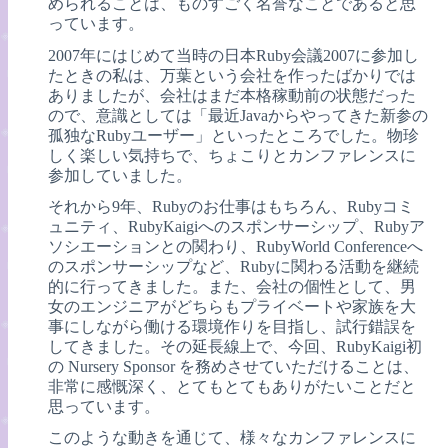
められることは、ものすごく名誉なことであると思
っています。
2007年にはじめて当時の日本Ruby会議2007に参加し
たときの私は、万葉という会社を作ったばかりでは
ありましたが、会社はまだ本格稼動前の状態だった
ので、意識としては「最近Javaからやってきた新参の
孤独なRubyユーザー」といったところでした。物珍
しく楽しい気持ちで、ちょこりとカンファレンスに
参加していました。
それから9年、Rubyのお仕事はもちろん、Rubyコミ
ュニティ、RubyKaigiへのスポンサーシップ、Rubyア
ソシエーションとの関わり、RubyWorld Conferenceへ
のスポンサーシップなど、Rubyに関わる活動を継続
的に行ってきました。また、会社の個性として、男
女のエンジニアがどちらもプライベートや家族を大
事にしながら働ける環境作りを目指し、試行錯誤を
してきました。その延長線上で、今回、RubyKaigi初
の Nursery Sponsor を務めさせていただけることは、
非常に感慨深く、とてもとてもありがたいことだと
思っています。
このような動きを通じて、様々なカンファレンスに