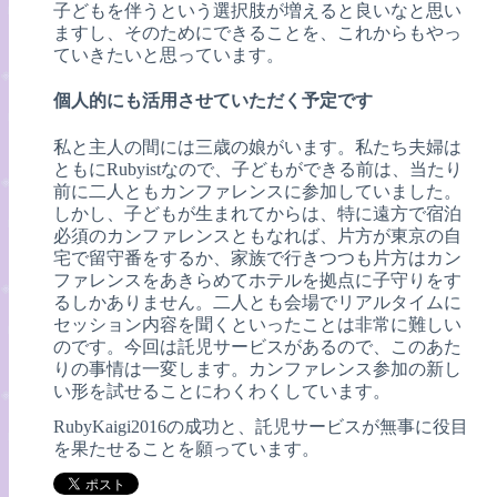
子どもを伴うという選択肢が増えると良いなと思い
ますし、そのためにできることを、これからもやっ
ていきたいと思っています。
個人的にも活用させていただく予定です
私と主人の間には三歳の娘がいます。私たち夫婦は
ともにRubyistなので、子どもができる前は、当たり
前に二人ともカンファレンスに参加していました。
しかし、子どもが生まれてからは、特に遠方で宿泊
必須のカンファレンスともなれば、片方が東京の自
宅で留守番をするか、家族で行きつつも片方はカン
ファレンスをあきらめてホテルを拠点に子守りをす
るしかありません。二人とも会場でリアルタイムに
セッション内容を聞くといったことは非常に難しい
のです。今回は託児サービスがあるので、このあた
りの事情は一変します。カンファレンス参加の新し
い形を試せることにわくわくしています。
RubyKaigi2016の成功と、託児サービスが無事に役目
を果たせることを願っています。