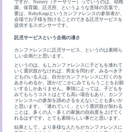
ですが、Nursery（ナーサリー）っていうのは、幼稚
園、保育園、託児所、というような意味の言葉で、
要は、RubyKaigiというカンファレンスの参加者が、
会場でお子様を預けることのできる託児サービスを
提供するスポンサーです。
託児サービスという企画の凄さ
カンファレンスに託児サービス、というのは素晴ら
しい企画だと思います。
というのは、もしカンファレンスに子どもを連れて
いく選択肢がなければ、男女を問わず、みるべき子
どものいる人は、自分がカンファレンスに行くのを
あきらめるか、誰か/どこかにみてもらうことをお願
いするしかありません。事情によっては、子どもを
みてもらうコストはとても高い場合もあり、カンフ
ァレンスへの参加を諦めざるをえないことも多いか
と思います。「連れていく」という選択肢が加わる
ことは、多くの人・多くの家族の自由度を上げてく
れるはずです。とても素晴らしい事だと思います。
結果として、より多様な人たちがカンファレンスに