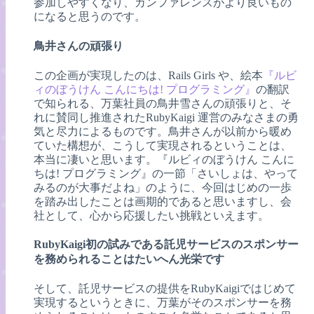
参加しやすくなり、カンファレンスがより良いもの
になると思うのです。
鳥井さんの頑張り
この企画が実現したのは、Rails Girls や、絵本
『ルビ
ィのぼうけん こんにちは! プログラミング』
の翻訳
で知られる、万葉社員の鳥井雪さんの頑張りと、そ
れに賛同し推進されたRubyKaigi 運営のみなさまの勇
気と尽力によるものです。鳥井さんが以前から暖め
ていた構想が、こうして実現されるということは、
本当に凄いと思います。『ルビィのぼうけん こんに
ちは! プログラミング』の一節「さいしょは、やって
みるのが大事だよね」のように、今回はじめの一歩
を踏み出したことは画期的であると思いますし、会
社として、心から応援したい挑戦といえます。
RubyKaigi初の試みである託児サービスのスポンサー
を務められることはたいへん光栄です
そして、託児サービスの提供をRubyKaigiではじめて
実現するというときに、万葉がそのスポンサーを務