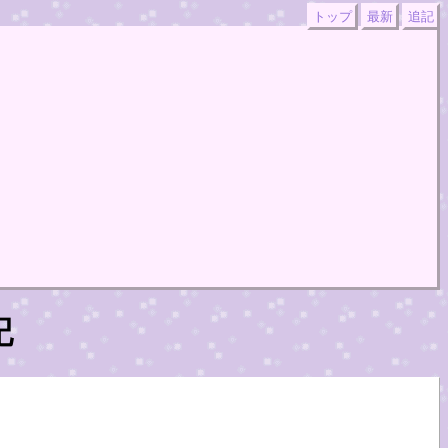
トップ
最新
追記
記