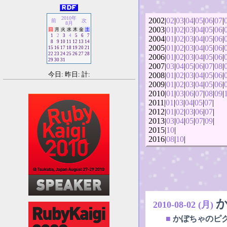
2010年
2002|
02
|
03
|
04
|
05
|
06
|
07
|
前
次
8月
2003|
01
|
02
|
03
|
04
|
05
|
06
|
日
月
火
水
木
金
土
1
2
3
4
5
6
7
2004|
01
|
02
|
03
|
04
|
05
|
06
|
8
9
10
11
12
13
14
2005|
01
|
02
|
03
|
04
|
05
|
06
|
15
16
17
18
19
20
21
22
23
24
25
26
27
28
2006|
01
|
02
|
03
|
04
|
05
|
06
|
29
30
31
2007|
03
|
04
|
05
|
06
|
07
|
08
|
今日: 昨日: 計:
2008|
01
|
02
|
03
|
04
|
05
|
06
|
2009|
01
|
02
|
03
|
04
|
05
|
06
|
2010|
01
|
03
|
06
|
07
|
08
|
09
|
2011|
01
|
03
|
04
|
05
|
07
|
2012|
01
|
02
|
03
|
06
|
07
|
2013|
03
|
04
|
05
|
07
|
09
|
2015|
10
|
2016|
08
|
10
|
2010-08-02 (月)
■
かぼちゃのピ