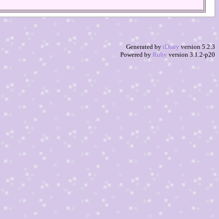
Generated by
tDiary
version 5.2.3
Powered by
Ruby
version 3.1.2-p20