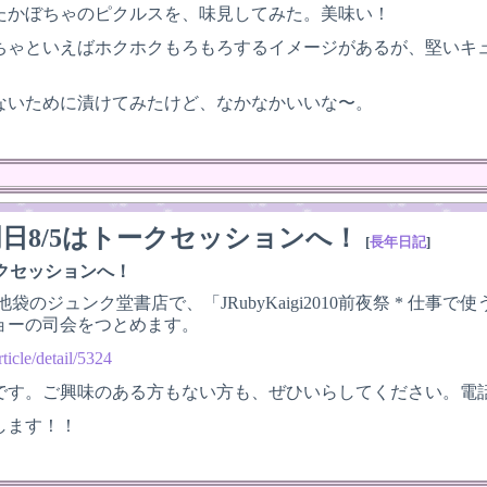
たかぼちゃのピクルスを、味見してみた。美味い！
ちゃといえばホクホクもろもろするイメージがあるが、堅いキ
ないために漬けてみたけど、なかなかいいな〜。
明日8/5はトークセッションへ！
[
長年日記
]
ークセッションへ！
、池袋のジュンク堂書店で、「JRubyKaigi2010前夜祭 * 仕
ョーの司会をつとめます。
rticle/detail/5324
です。ご興味のある方もない方も、ぜひいらしてください。電
します！！