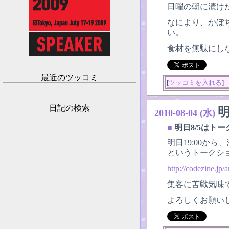
日曜の朝に漬け
なにより、かぼ
い。
食材を無駄にし
最近のツッコミ
[
ツッコミを入れる
]
日記の検索
2010-08-04 (水)
■
明日8/5はト
明日19:00から
というトークシ
http://codezine.jp/a
集客に苦戦気味
よろしくお願い