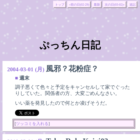
トップ
«前の日(02-29)
最新
次の日(03-02)»
追記
ぷっちん日記
風邪？花粉症？
2004-03-01 (月)
■
週末
調子悪くて色々と予定をキャンセルして家でぐった
りしていた。関係者の方、大変ごめんなさい。
いい薬を発見したので何とか凌げそうだ。
[
ツッコミを入れる
]