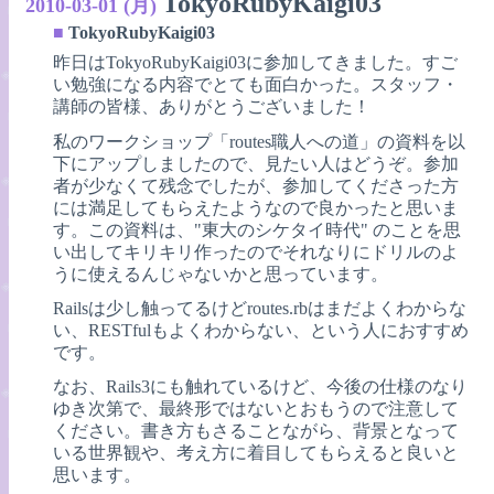
TokyoRubyKaigi03
2010-03-01 (月)
■
TokyoRubyKaigi03
昨日はTokyoRubyKaigi03に参加してきました。すご
い勉強になる内容でとても面白かった。スタッフ・
講師の皆様、ありがとうございました！
私のワークショップ「routes職人への道」の資料を以
下にアップしましたので、見たい人はどうぞ。参加
者が少なくて残念でしたが、参加してくださった方
には満足してもらえたようなので良かったと思いま
す。この資料は、"東大のシケタイ時代" のことを思
い出してキリキリ作ったのでそれなりにドリルのよ
うに使えるんじゃないかと思っています。
Railsは少し触ってるけどroutes.rbはまだよくわからな
い、RESTfulもよくわからない、という人におすすめ
です。
なお、Rails3にも触れているけど、今後の仕様のなり
ゆき次第で、最終形ではないとおもうので注意して
ください。書き方もさることながら、背景となって
いる世界観や、考え方に着目してもらえると良いと
思います。