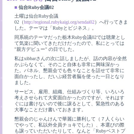
■
仙台Ruby会議02
土曜は仙台Ruby会議
02（
http://regional.rubykaigi.org/sendai02
）へ行ってきま
した。テーマは「Rubyとビジネス」。
同系統のテーマだった栃木Ruby会議02では聴衆とし
て気楽に聞いてきただけだったので、私にとっては
"親方デビュー" の日でした。
私はxibbarさんの次に話しましたが、話の内容が全然
かぶらなくて、そのこと自体も非常に興味深かっ
た。パネル、懇親会でも色々なことを話せて非常に
面白かったし、だいぶ経営者脳を使った一日となり
ました。
サービス、雇用、組織、仕組みづくり等、いろいろ
考えさせられて大変面白かったのですが、それはす
ぐには書けないので後に譲るとして、緊急性のある
大事なことだけ書いておきます。
懇親会のじゃんけんで華麗に勝利して（７人くらい
でやって、私以外全員チョキでした）、本選びの際
も譲っていただいたりして、なんと「Rubyベストプ