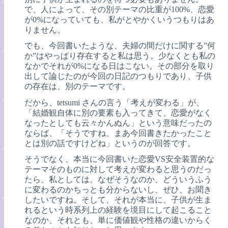
で、人によって、その別テーマの比重が100%、恋愛
が0%になっていても、私がとやかくいうつもりはあ
りません。
でも、今回書いたような、夫婦の間だけに関する”何
か”はやっぱり存在すると私は思う。少なくとも私の
なかでそれが0%になる日はこない。その部分を取り
出して論じたのが今回の日記のつもりであり、子供
の存在は、別のテーマです。
だから、tetsumi さんの言う「考えが変わる」が、
「結婚観自体に別の要素も入ってきて、恋愛がなく
なったとしても云々かんぬん」という意味だったの
ならば、「そうですね、まあ今回書きたかったこと
とは別の話ですけどね」というのが回答です。
そうでなく、本当に今回書いた恋愛VS安全装置的な
テーマそのものに対して考えが変わると思うのだっ
たら、私としては、なぜそうなのか、どういうふう
に変わるのかちっとも分からないし、ぜひ、お聞き
したいですね。そして、それが本当に、子供が生ま
れるという時系列上の経験を境目にして起こること
なのか、それとも、単に価値観や性格の違いからく