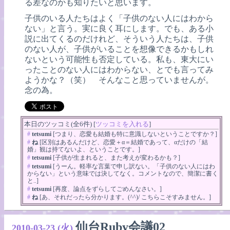
る差なのかも知りたいと思います。
子供のいる人たちはよく「子供のない人にはわから
ない」と言う。実に良く耳にします。でも、ある小
説に出てくるのだけれど、そういう人たちは、子供
のない人が、子供がいることを想像できるかもしれ
ないという可能性も否定している。私も、東大にい
ったことのない人にはわからない、とでも言ってみ
ようかな？（笑） そんなこと思っていませんが。
念の為。
本日のツッコミ(全6件) [
ツッコミを入れる
]
#
tetsumi
[つまり、恋愛も結婚も特に意識しないということですか？]
#
ね
[区別はあるんだけど、恋愛＋α＝結婚であって、αだけの「結
婚」観は持てないよ、ということです。]
#
tetsumi
[子供が生まれると、また考えが変わるかも？]
#
tetsumi
[うーん。軽率な言葉で申し訳ない。「子供のない人にはわ
からない」という意味では決してなく。コメントなので、簡潔に書く
と..]
#
tetsumi
[再度、論点をずらしてごめんなさい。]
#
ね
[あ、それだったら分かります。(^^)/ こちらこそすみません。]
仙台Ruby会議02
2010-03-23 (火)