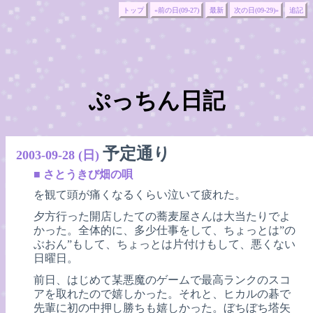
トップ
«前の日(09-27)
最新
次の日(09-29)»
追記
ぷっちん日記
予定通り
2003-09-28 (日)
■
さとうきび畑の唄
を観て頭が痛くなるくらい泣いて疲れた。
夕方行った開店したての蕎麦屋さんは大当たりでよ
かった。全体的に、多少仕事をして、ちょっとは”の
ぶおん”もして、ちょっとは片付けもして、悪くない
日曜日。
前日、はじめて某悪魔のゲームで最高ランクのスコ
アを取れたので嬉しかった。それと、ヒカルの碁で
先輩に初の中押し勝ちも嬉しかった。ぼちぼち塔矢