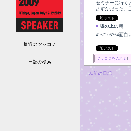
セミナーに行く
さすがだった。
■
坂の上の雲
416710576
最近のツッコミ
[
ツッコミを入れる
]
日記の検索
以前の日記