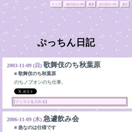
トップ
«前の日(11-08)
最新
次の日(11-10)»
追記
ぷっちん日記
歌舞伎のち秋葉原
2003-11-09 (日)
■
歌舞伎のち秋葉原
のちノブオンのち仕事。
[
ツッコミを入れる
]
急遽飲み会
2006-11-09 (木)
■
急なのは仕様です