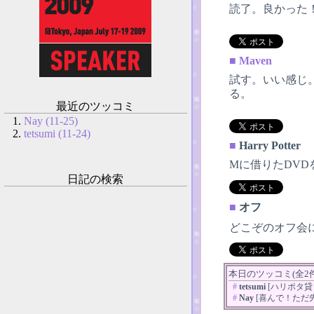
読了。良かった
■
Maven
試す。いい感じ。
る。
最近のツッコミ
Nay (11-25)
tetsumi (11-24)
■
Harry Potter
Mに借りたDV
日記の検索
■
オフ
どこぞのオフ会
本日のツッコミ(全2件)
#
tetsumi
[ハリポタ貸
#
Nay
[喜んで！ただ