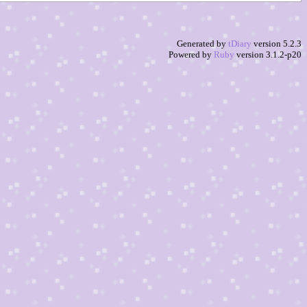
Generated by
tDiary
version 5.2.3
Powered by
Ruby
version 3.1.2-p20