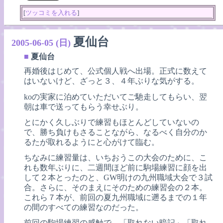
[
ツッコミを入れる
]
夏仙台
2005-06-05 (日)
■
夏仙台
再婚後はじめて、公式個人戦へ出場。正式に数えて
はいないけど、ざっと３、４年ぶりな気がする。
koの実家に泊めていただいてご馳走してもらい、翌
朝は車で送ってもらう幸せぶり。
とにかく久しぶりで練習もほとんどしていないの
で、勝ち負けもさることながら、なるべく自分のか
るたが取れるようにと心がけて臨む。
ちなみに練習量は、いちおうこの大会のために、こ
れも数年ぶりに、二週間ほど前に駒場練習に顔を出
して２本とったのと、GW明けの九州職域大会で３試
合。さらに、そのまえにそのための練習会の２本。
これら７本が、前回の夏九州職域に遡るまでの１年
の間のすべての練習なのだった。
前回の駒場練習の感触で、「取れない暗記」「取れ