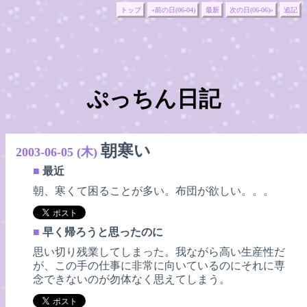
トップ
«前の日(06-04)
最新
次の日(06-06)»
追記
ぷっちん日記
朝寒い
2003-06-05 (木)
■
最近
朝、寒くて困ることが多い。布団が欲しい。。。
■
早く帰ろうと思ったのに
思い切り残業してしまった。我ながら高い生産性だ
が、この手の仕事に非常に向いているのにそれに専
念できないのが勿体なく思えてしまう。