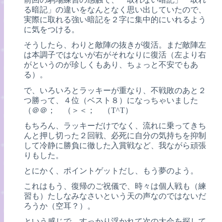
る暗記」の違いをなんとなく思い出していたので、
実際に取れる強い暗記を２字に集中的にいれるよう
に気をつける。
そうしたら、わりと敵陣の抜きが復活。まだ敵陣左
は本調子ではないが右がそれなりに復活（左より右
がというのが珍しくもあり、ちょっと不安でもあ
る）。
で、いろいろとラッキーが重なり、不戦敗のあと２
つ勝って、４位（ベスト８）になっちゃいました
（＠＠； （＞＜； （T^T）
もちろん、ラッキーだけでなく、流れに乗ってきち
んと押し切った２回戦、必死に自分の気持ちを抑制
して冷静に勝負に徹した入賞戦など、我ながら頑張
りもした。
とにかく、ポイントゲットだし、もう夢のよう。
これはもう、復帰のご祝儀で、時々は個人戦も（練
習も）たしなみなさいという天の声なのではないだ
ろうか（空耳？）。
という感じで、すっかり浮かれて次の大会を探して