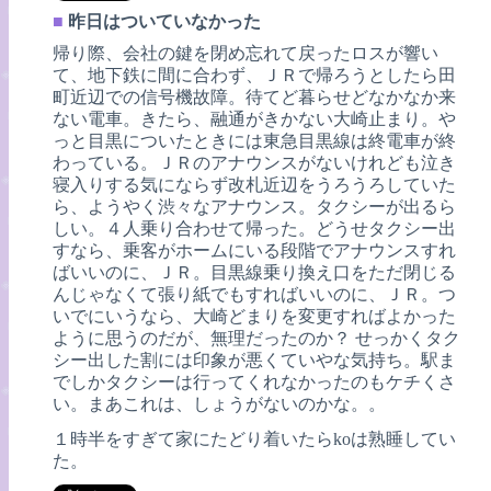
■
昨日はついていなかった
帰り際、会社の鍵を閉め忘れて戻ったロスが響い
て、地下鉄に間に合わず、ＪＲで帰ろうとしたら田
町近辺での信号機故障。待てど暮らせどなかなか来
ない電車。きたら、融通がきかない大崎止まり。や
っと目黒についたときには東急目黒線は終電車が終
わっている。ＪＲのアナウンスがないけれども泣き
寝入りする気にならず改札近辺をうろうろしていた
ら、ようやく渋々なアナウンス。タクシーが出るら
しい。４人乗り合わせて帰った。どうせタクシー出
すなら、乗客がホームにいる段階でアナウンスすれ
ばいいのに、ＪＲ。目黒線乗り換え口をただ閉じる
んじゃなくて張り紙でもすればいいのに、ＪＲ。つ
いでにいうなら、大崎どまりを変更すればよかった
ように思うのだが、無理だったのか？ せっかくタク
シー出した割には印象が悪くていやな気持ち。駅ま
でしかタクシーは行ってくれなかったのもケチくさ
い。まあこれは、しょうがないのかな。。
１時半をすぎて家にたどり着いたらkoは熟睡してい
た。