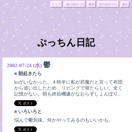
トップ
«前の日(07-23)
最新
次の日(07-25)»
追記
ぷっちん日記
鬱
2002-07-24 (水)
■
朝起きたら
koがいなかった。４時半に私が邪魔だと言って布団
から追い出したため、リビングで寝たらしい。全く
記憶がない。朝も終始機嫌がなおらずしょんぼり。
■
いろいろと
悩んで鬱気味。何かやってみるのもいいかも。