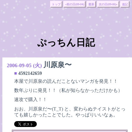
トップ
«前の日(09-04)
最新
次の日(09-06)»
追記
ぷっちん日記
川原泉〜
2006-09-05 (火)
■
4592142659
本屋で川原泉の読んだことないマンガを発見！！
数年ぶりに発見！！（私が知らなかっただけかも）
速攻で購入！！
おお、川原泉だ〜(T_T) と、変わらぬテイストがとっ
ても嬉しかったことでした。やっぱりいいなぁ。