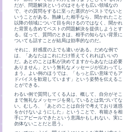
だが、問題解決というのはそもそも広い領域なの
で、その質問をするに至った選択がベストでないと
いうことがある。熟練した相手なら、聞かれたこと
以降の領域について目を向けるのではなく、聞かれ
た背景も含めてベストの問題解決を提供しようとす
る。従って、質問のときは、相手の知らない背景に
ついても話すことが結局は効率的なのだ。
それに、好感度の上でも違いがある。だめな例で
は、「あなたはこれにだけ答えてくれればいいの
だ。あとのことは私が決めてますからあなたは必要
ありません」という無礼なメッセージが伝わってし
まう。よい例のほうでは、「もっと広い意味でもア
ドバイスを歓迎しています」という姿勢を伝えるこ
とができる。
わるい例で質問してくる人は、概して、自分がそこ
まで無礼なメッセージを発しているとは気づいてな
い。むしろ、「あとのことは自分で考えており迷惑
をかけないようにした」ということで、有能さを相
手にアピールできたという意識かもしれない。実に
勿体ないことだと思う。