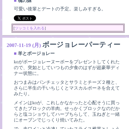
■
魂の妹
可愛い後輩とデートの予定。楽しみすぎる。
[
ツッコミを入れる
]
ボージョレーパーティー
2007-11-19 (月)
■
羊とボージョレー
koがボージョレーヌーボーをプレゼントしてくれた
ので、突如としていつもの夕食のはずが超豪華ディ
ナー状態に。
おつまみはパンチェッタとサラミとチーズ２種と、
さらに半生の干いちじくとマスカルポーネを合えて
みたり。
メインはkoが、これしかなかったと心配そうに買っ
てきたブロックの羊肉。せっかくブロックなのだか
らと塩コショウしてハーブちらして、玉ねぎと一緒
にオーブンでじっくり焼いてみた。
で、赤ワインと冷凍していたスライス椎茸としょう