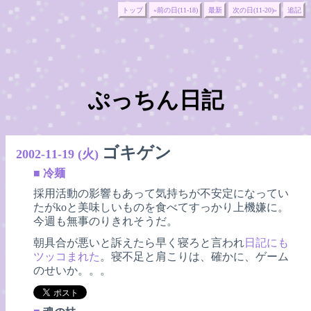
トップ
«前の日(11-18)
最新
次の日(11-20)»
追記
ぷっちん日記
ゴキゲン
2002-11-19 (火)
■
冷麺
採用活動の影響もあって気持ちが不安定になってい
たがkoと美味しいものを食べてすっかり上機嫌に。
今週も無事のりきれそうだ。
朝具合が悪いと訴えたら早く寝ろと言われ
日記にも
ツッコまれた
。寝不足と肩こりは、確かに、ゲーム
のせいか。。。