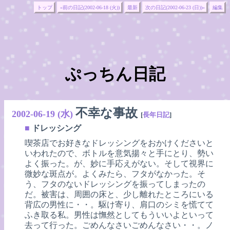
トップ
«前の日記(2002-06-18 (火))
最新
次の日記(2002-06-23 (日))»
編集
ぷっちん日記
不幸な事故
2002-06-19 (水)
[
長年日記
]
■
ドレッシング
喫茶店でお好きなドレッシングをおかけくださいと
いわれたので、ボトルを意気揚々と手にとり、勢い
よく振った。が、妙に手応えがない。そして視界に
微妙な斑点が。よくみたら、フタがなかった。そ
う、フタのないドレッシングを振ってしまったの
だ。被害は、周囲の床と、少し離れたところにいる
背広の男性に・・。駆け寄り、肩口のシミを慌てて
ふき取る私。男性は憮然としてもういいよといって
去って行った。ごめんなさいごめんなさい・・。ノ