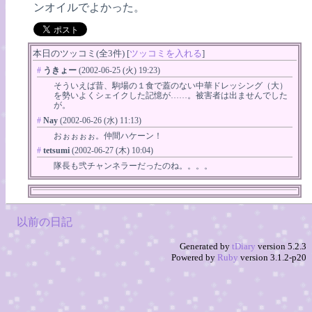
ンオイルでよかった。
本日のツッコミ(全3件) [
ツッコミを入れる
]
#
うきょー
(2002-06-25 (火) 19:23)
そういえば昔、駒場の１食で蓋のない中華ドレッシング（大）
を勢いよくシェイクした記憶が……。被害者は出ませんでした
が。
#
Nay
(2002-06-26 (水) 11:13)
おぉぉぉぉ。仲間ハケーン！
#
tetsumi
(2002-06-27 (木) 10:04)
隊長も弐チャンネラーだったのね。。。。
以前の日記
Generated by
tDiary
version 5.2.3
Powered by
Ruby
version 3.1.2-p20