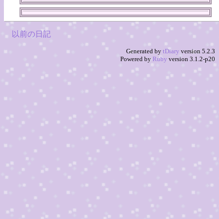
以前の日記
Generated by
tDiary
version 5.2.3
Powered by
Ruby
version 3.1.2-p20