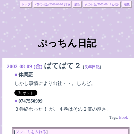
トップ
«前の日記(2002-08-08 (木))
最新
次の日記(2002-08-12 (月))»
編集
ぷっちん日記
ばてばて２
2002-08-09 (金)
[
長年日記
]
■
体調悪
しかし事情により出社・・。しんど。
■
0747550999
３巻終わった！ が、４巻はその２倍の厚さ。
Tags:
Book
[
ツッコミを入れる
]