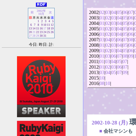
2002年
2002|
02
|
03
|
04
|
05
|
06
|
07
|
前
次
10月
2003|
01
|
02
|
03
|
04
|
05
|
06
|
日
月
火
水
木
金
土
1
2
3
4
5
2004|
01
|
02
|
03
|
04
|
05
|
06
|
6
7
8
9
10
11
12
2005|
01
|
02
|
03
|
04
|
05
|
06
|
13
14
15
16
17
18
19
20
21
22
23
24
25
26
2006|
01
|
02
|
03
|
04
|
05
|
06
|
27
28
29
30
31
2007|
03
|
04
|
05
|
06
|
07
|
08
|
今日: 昨日: 計:
2008|
01
|
02
|
03
|
04
|
05
|
06
|
2009|
01
|
02
|
03
|
04
|
05
|
06
|
2010|
01
|
03
|
06
|
07
|
08
|
09
|
2011|
01
|
03
|
04
|
05
|
07
|
2012|
01
|
02
|
03
|
06
|
07
|
2013|
03
|
04
|
05
|
07
|
09
|
2015|
10
|
2016|
08
|
10
|
2002-10-28 (月)
■
会社マシンも