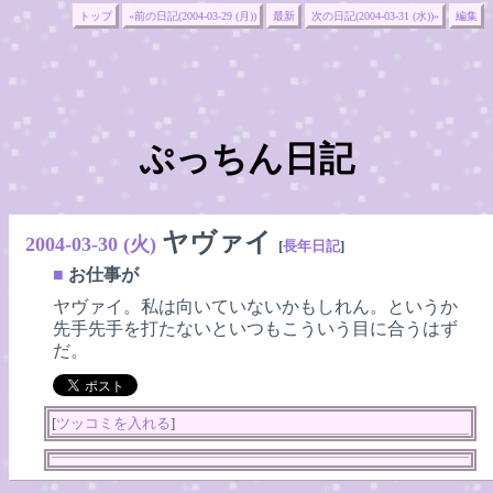
トップ
«前の日記(2004-03-29 (月))
最新
次の日記(2004-03-31 (水))»
編集
ぷっちん日記
ヤヴァイ
2004-03-30 (火)
[
長年日記
]
■
お仕事が
ヤヴァイ。私は向いていないかもしれん。というか
先手先手を打たないといつもこういう目に合うはず
だ。
[
ツッコミを入れる
]