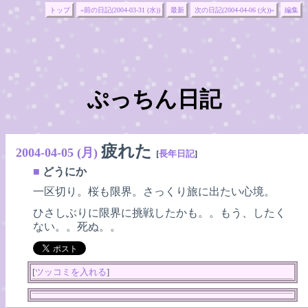
トップ
«前の日記(2004-03-31 (水))
最新
次の日記(2004-04-06 (火))»
編集
ぷっちん日記
疲れた
2004-04-05 (月)
[
長年日記
]
■
どうにか
一区切り。桜も限界。さっくり旅に出たい心境。
ひさしぶりに限界に挑戦したかも。。もう、したく
ない。。死ぬ。。
[
ツッコミを入れる
]