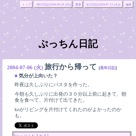
トップ
«前の日記(2004-06-28 (月))
最新
次の日記(2004-07-13 (火))»
編集
ぷっちん日記
旅行から帰って
2004-07-06 (火)
[
長年日記
]
■
気分が上向いた？
昨夜は久しぶりにパスタを作った。
今朝も久しぶりに出発の３０分以上前に起きて、朝
食を食べて、片付けて出てきた。
koがリビングを片付けてくれたのがよかったのか
も。
[
ツッコミを入れる
]