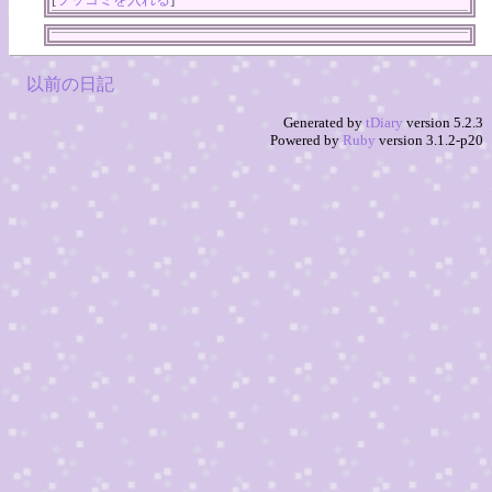
以前の日記
Generated by
tDiary
version 5.2.3
Powered by
Ruby
version 3.1.2-p20