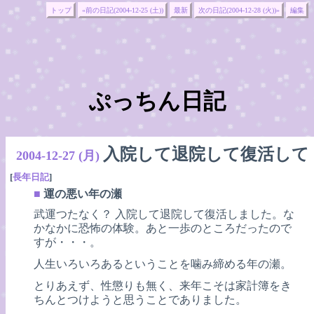
トップ
«前の日記(2004-12-25 (土))
最新
次の日記(2004-12-28 (火))»
編集
ぷっちん日記
入院して退院して復活して
2004-12-27 (月)
[
長年日記
]
■
運の悪い年の瀬
武運つたなく？ 入院して退院して復活しました。な
かなかに恐怖の体験。あと一歩のところだったので
すが・・・。
人生いろいろあるということを噛み締める年の瀬。
とりあえず、性懲りも無く、来年こそは家計簿をき
ちんとつけようと思うことでありました。