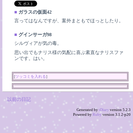
■
ガラスの仮面42
言ってはなんですが、案外まともでほっとしたり。
■
グインサーガ98
シルヴィアが気の毒。
思い出でもナリス様の気配に喜ぶ素直なナリスファ
ンです。はい。
[
ツッコミを入れる
]
以前の日記
Generated by
tDiary
version 5.2.3
Powered by
Ruby
version 3.1.2-p20