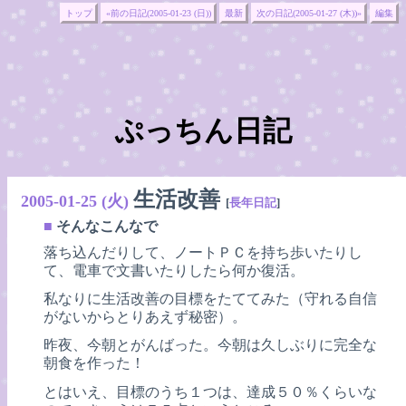
トップ
«前の日記(2005-01-23 (日))
最新
次の日記(2005-01-27 (木))»
編集
ぷっちん日記
生活改善
2005-01-25 (火)
[
長年日記
]
■
そんなこんなで
落ち込んだりして、ノートＰＣを持ち歩いたりし
て、電車で文書いたりしたら何か復活。
私なりに生活改善の目標をたててみた（守れる自信
がないからとりあえず秘密）。
昨夜、今朝とがんばった。今朝は久しぶりに完全な
朝食を作った！
とはいえ、目標のうち１つは、達成５０％くらいな