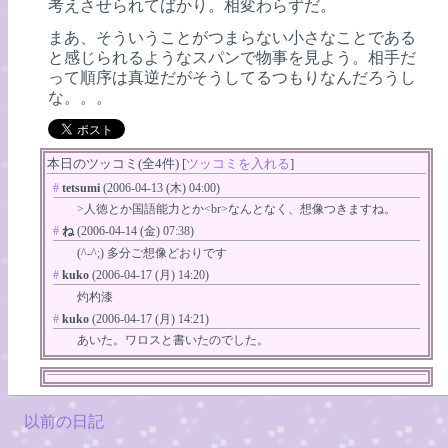
考えさせられてばかり。相変わらずだ。
まあ、そういうことがつまらない小さなことである
と感じられるようなスパンで物事を見よう。相手だ
って順序は真逆だがそうしてるつもりなんだろうし
な。。。
本日のツッコミ(全4件) [
ツッコミを入れる
]
#
tetsumi
(2006-04-13 (木) 04:00)
>人徳とか国語能力とか<br>なんとなく、想像つきますね。
#
ね
(2006-04-14 (金) 07:38)
(^-^;) 多分ご想像どおりです
#
kuko
(2006-04-17 (月) 14:20)
灼杓漆
#
kuko
(2006-04-17 (月) 14:21)
あいた。ワロスと書いたのでした。
以前の日記