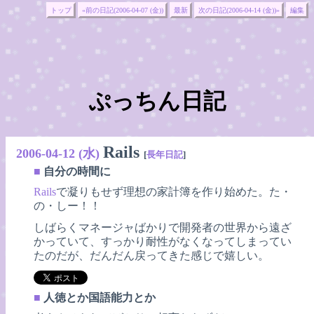
トップ
«前の日記(2006-04-07 (金))
最新
次の日記(2006-04-14 (金))»
編集
ぷっちん日記
Rails
2006-04-12 (水)
[
長年日記
]
■
自分の時間に
Rails
で凝りもせず理想の家計簿を作り始めた。た・
の・しー！！
しばらくマネージャばかりで開発者の世界から遠ざ
かっていて、すっかり耐性がなくなってしまってい
たのだが、だんだん戻ってきた感じで嬉しい。
■
人徳とか国語能力とか