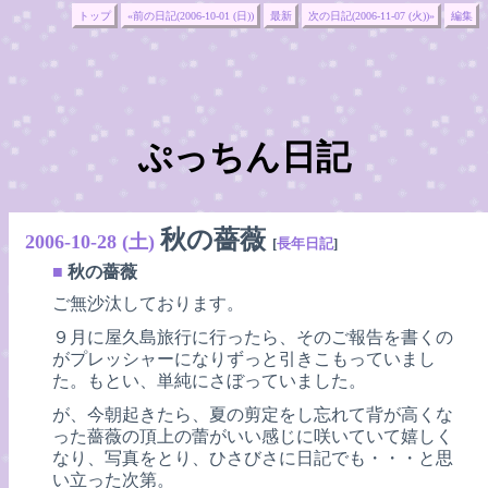
トップ
«前の日記(2006-10-01 (日))
最新
次の日記(2006-11-07 (火))»
編集
ぷっちん日記
秋の薔薇
2006-10-28 (土)
[
長年日記
]
■
秋の薔薇
ご無沙汰しております。
９月に屋久島旅行に行ったら、そのご報告を書くの
がプレッシャーになりずっと引きこもっていまし
た。もとい、単純にさぼっていました。
が、今朝起きたら、夏の剪定をし忘れて背が高くな
った薔薇の頂上の蕾がいい感じに咲いていて嬉しく
なり、写真をとり、ひさびさに日記でも・・・と思
い立った次第。