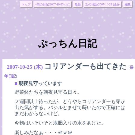
トップ
«前の日記(2007-10-23 (火))
最新
次の日記(2007-10-26 (金))»
編集
ぷっちん日記
コリアンダーも出てきた
2007-10-25 (木)
[
長
年日記
]
■
朝夜見守っています
野菜鉢たちを朝夜見守る日々。
２週間以上待ったが、どうやらコリアンダーも芽が
出た気がする。バジルとまぜて蒔いたので正確には
まだわからないけど。
今朝はいそいそと液肥入りの水をあげた。
楽しみだなぁ・・・＠ｗ＠